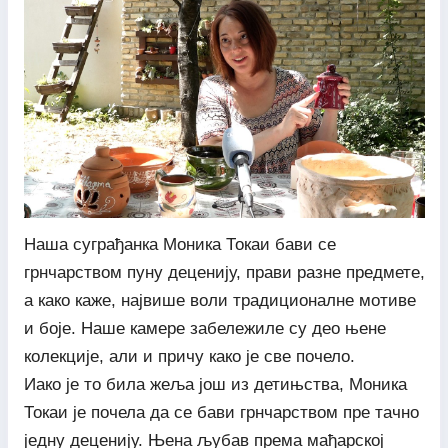
Наша суграђанка Моника Токаи бави се
грнчарством пуну деценију, прави разне предмете,
а како каже, највише воли традиционалне мотиве
и боје. Наше камере забележиле су део њене
колекције, али и причу како је све почело.
Иако је то била жеља још из детињства, Моника
Токаи је почела да се бави грнчарством пре тачно
једну деценију. Њена љубав према мађарској