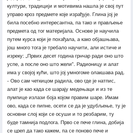
култури, традицији и мотивима нашла је свој пут
управо кроз предмете које израђује. Глина јој је
била посебно интересантна, па тако и прављење
предмета од тог материјала. Основе је научила
путем курса који је похађала, а како објашњава,
још много тога је требало научити, али истиче и
изреку: „Првих десет година грнчар ради оно што
успе, а после оно што жели”. Радионицу и алат
има у својој кући, што јој умногоме олакшава рад.
- Ово сам четкицом радила, ово где је натпис,
алат је као када се шарају медењаци и из те
пумпице излази боја којом правим шаре. Имам
ово, када се пипне, осети се да је удубљење, ту је
основни слој који се осуши и то резбарим, ту
буде тамнија подлога. Прво се пече глина, добија
се цреп да тако кажем, па се поново пече и