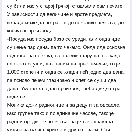
су били као у старој Грчкој, стављала сам печате.
У зависности од величине и врсте предмета,
израда може да потраје и до неколико недеља, до
коначног производа.
-Посуда као посуда брзо се уради, али онда иде
сушење пар дана, па то чекамо. Онда иде основна
подлога, па се чека, па правим шару на њој када
се скроз осуши, па ставим на прво печење, то је
1.000 степени и онда се хлади пећ једно два дана,
па поново печем глазирано и опет се суши два
дана. Укупно за један производ треба две до три
недеље.
Моника држи радионице и за децу и за одрасле,
како групне тако и појединачне часове, такође
ради и предмете по жељи, па је тако правила
чиније за гулаш, кригле и друге ствари. Сви