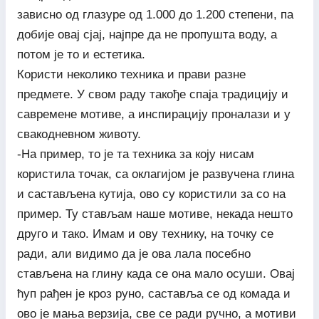
зависно од глазуре од 1.000 до 1.200 степени, па
добије овај сјај, најпре да не пропушта воду, а
потом је то и естетика.
Користи неколико техника и прави разне
предмете. У свом раду такође спаја традицију и
савремене мотиве, а инспирацију проналази и у
свакодневном животу.
-На пример, то је та техника за коју нисам
користила точак, са оклагијом је развучена глина
и састављена кутија, ово су користили за со на
пример. Ту стављам наше мотиве, некада нешто
друго и тако. Имам и ову технику, на точку се
ради, али видимо да је ова лала посебно
стављена на глину када се она мало осуши. Овај
ћуп рађен је кроз руно, саставља се од комада и
ово је мања верзија, све се ради ручно, а мотиви