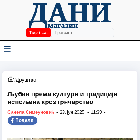
Ћир / Lat
☰
/
Друштво
Љубав према култури и традицији
испољена кроз грнчарство
•
•
•
Санела Симеуновић
23. јун 2025.
11:39
Подели