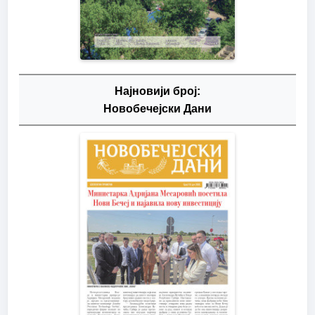
Најновији број:
Новобечејски Дани