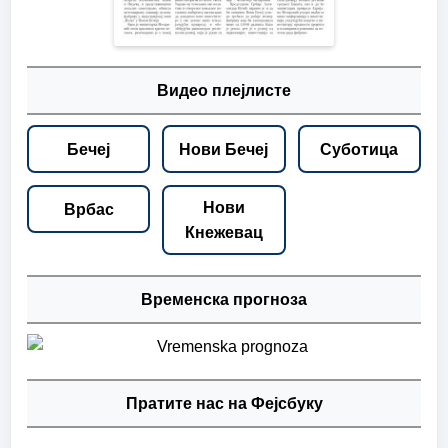
Видео плејлисте
Бечеј
Нови Бечеј
Суботица
Нови
Врбас
Кнежевац
Временска прогноза
Пратите нас на Фејсбуку