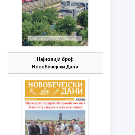
Најновији број:
Новобечејски Дани