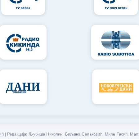
ћ | Редакција: Љубиша Николин, Биљана Селаковић, Миле Тасић, Мали