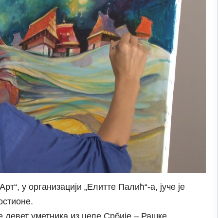
т“, у организацији „Елитте Палић“-а, јуче је
остионе.
е девет уметника из целе Србије – Рашке,