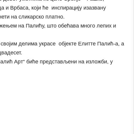
а и Врбаса, који ће инспирацију изазвану
ети на сликарско платно.
жењем на Палићу, што обећава много лепих и
 својим делима украсе објекте Елитте Палић-а, а
двадесет.
Палић Арт“ биће представљени на изложби, у