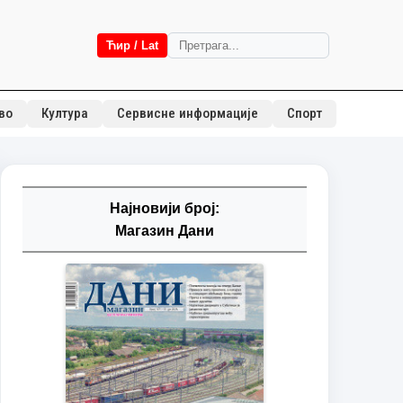
Ћир / Lat
во
Култура
Сервисне информације
Спорт
Најновији број:
Магазин Дани