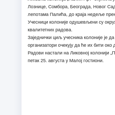
Лознице, Сомбора, Београда, Новог Сад
лепотама Палића, до краја недеље прен
Учесници колоније одушевљени су окру
квалитетних радова.
Заједнички циљ учесника колоније је да
организатори очекују да ће их бити око 
Радови настали на Ликовној колонији „
петак 25. августа у Малој гостиони.