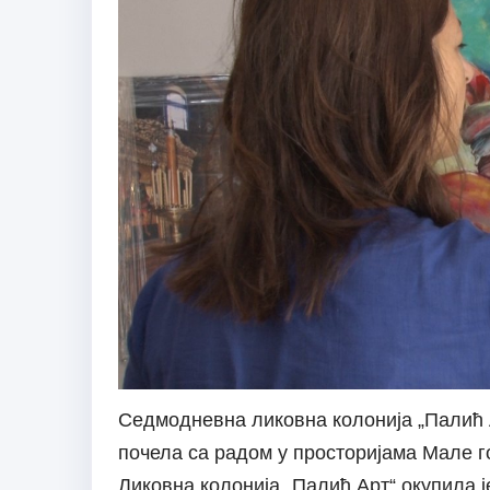
Седмодневна ликовна колонија „Палић Ар
почела са радом у просторијама Мале г
Ликовна колонија „Палић Арт“ окупила ј