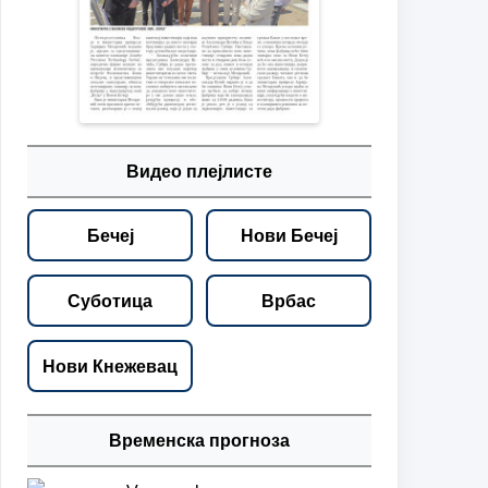
Видео плејлисте
Бечеј
Нови Бечеј
Суботица
Врбас
Нови Кнежевац
Временска прогноза