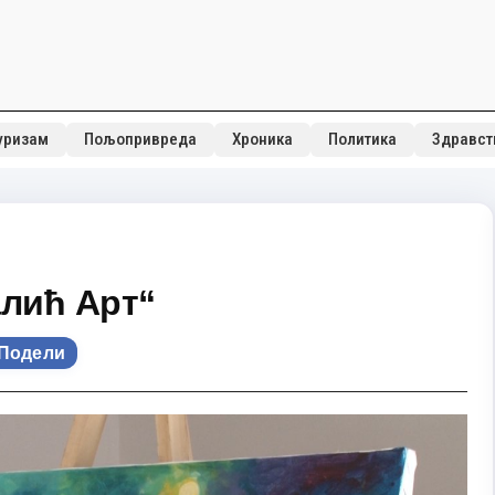
уризам
Пољопривреда
Хроника
Политика
Здравст
алић Арт“
Подели