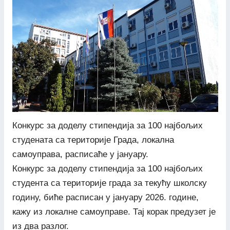
Конкурс за доделу стипендија за 100 најбољих
студената са територије Града, локална
самоуправа, расписаће у јануару.
Конкурс за доделу стипендија за 100 најбољих
студента са територије града за текућу школску
годину, биће расписан у јануару 2026. године,
кажу из локалне самоуправе. Тај корак предузет је
из два разлог.