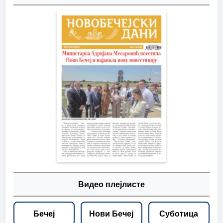
Видео плејлисте
Бечеј
Нови Бечеј
Суботица