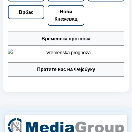
Нови
Врбас
Кнежевац
Временска прогноза
Пратите нас на Фејсбуку