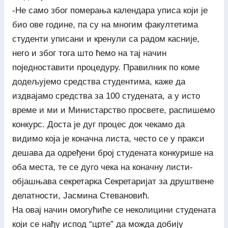
-Не само због померања календара уписа који је
био ове године, па су на многим факултетима
студенти уписани и кренули са радом касније,
него и због тога што ћемо на тај начин
поједноставити процедуру. Правилник по коме
додељујемо средства студентима, каже да
издвајамо средства за 100 студената, а у исто
време и ми и Министарство просвете, распишемо
конкурс. Доста је дуг процес док чекамо да
видимо која је коначна листа, често се у пракси
дешава да одређени број студената конкурише на
оба места, те се дуго чека на коначну листи-
објашњава секретарка Секретаријат за друштвене
делатности, Јасмина Стевановић.
На овај начин омогућиће се неколицини студената
који се нађу испод “црте” да можда добију