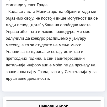
стипендију свог Града.
- Када се листа Министарства објави и када ми
објавимо своју, не постоји више могућност да се
људи испод „црте” убаце на слободна места.
Управо због тога и лакше процедуре, ми смо
одлучили да конкурс распишемо у јануару
месецу, а то за студенте не мења много.
Услови за конкурисање остају исти као и
претходних година, а сви заинтересовани
детаљније информације моћи ће да пронађу на
званичном сајту Града, као и у Секретаријату за
друштвене делатности.
Најновији број: