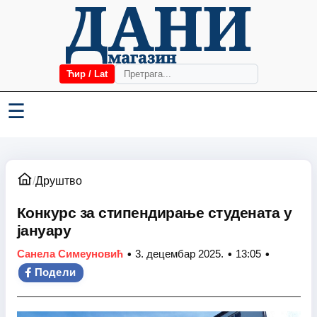
Ћир / Lat
☰
/
Друштво
Конкурс за стипендирање студената у
јануару
•
•
•
Санела Симеуновић
3. децембар 2025.
13:05
Подели