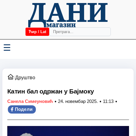
Ћир / Lat
☰
/
Друштво
Катин бал одржан у Бајмоку
•
•
•
Санела Симеуновић
24. новембар 2025.
11:13
Подели