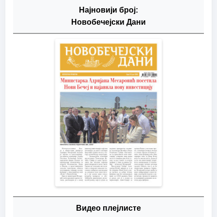
Најновији број:
Новобечејски Дани
Видео плејлисте