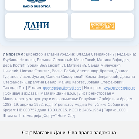
Импресум:
Директор и главни уредник: Владан Стефановић | Редакција:
Љубиша Николин, Биљана Селаковић, Миле Тасић, Малина Војводић,
Вера Крстић, Зоран Вељановић, Л. Матијевић, Санда Милеуснић
Николић, Никола Стантић, Весна Бабић, Александар Драгаш, Данило
Гурјанов, Ласло Јустин, Санела Симеуновић, Весна Цвијановић, Драгана
Стефановић, Драгутин Бећар, Маћаш Кертес, Јована Стефановић,
Тивадар Тот. | Е-маил:
magazindani@gmail.com
| Интернет:
www.magazindani.rs
| Оснивач и издавач: Магазин Дани д.о.о. | Лист регистрован у
Министарству за културу и информисање Републике Србије под бројем:
1283, 19. априла 1992. год. | У регистру медија Републике Србије под
бројем: НВ 000757 дана 13.03.2015. ИССН: 2406-1964 | Тираж: 1000 |
Штампа: Штампарија „Форум” Нови Сад
Сајт Магазин Дани. Сва права задржана.