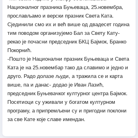
Националног празника Буњеваца, 25.новембра,
прослављамо и верски празник Света Ката.
Сјединили смо их и већ више од двадесет година
тим поводом организујемо Бал за Свету Кату-
рекао је почасни председник БКЦ Бајмок, Бранко
Покорнић.
-Пошто је Национални празник Буњеваца и Света
Ката је на 25.новембар тако да славимо и једно и
друго. Радо долазе људи, а тражила се и карта
више, па и данас- додао је Иван Лазић,
председник Буњевачког културног центра Бајмок.
Посетиоци су уживали у богатом културном
програму, а припремљени су и пригодни поклони
за све Кате које славе имендан.