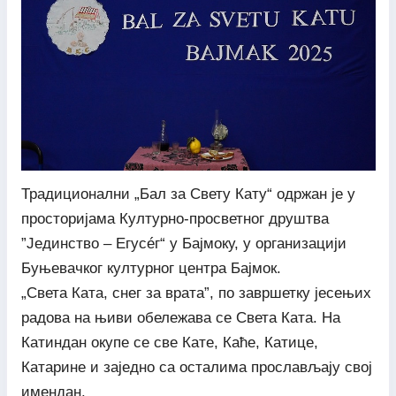
Традиционални „Бал за Свету Кату“ одржан је у
просторијама Културно-просветног друштва
”Јединство – Егyсéг“ у Бајмоку, у организацији
Буњевачког културног центра Бајмок.
„Света Ката, снег за врата”, по завршетку јесењих
радова на њиви обележава се Света Ката. На
Катиндан окупе се све Кате, Каће, Катице,
Катарине и заједно са осталима прослављају свој
имендан.