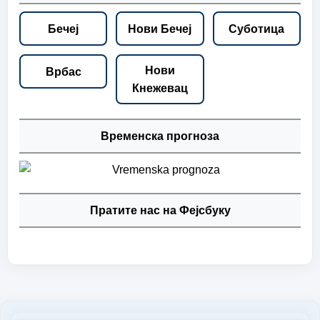
Бечеј
Нови Бечеј
Суботица
Нови
Врбас
Кнежевац
Временска прогноза
Пратите нас на Фејсбуку