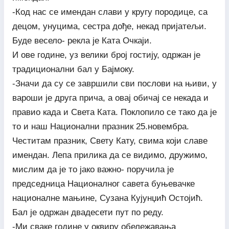
-Код нас се имендан слави у кругу породице, са
децом, унуцима, сестра дође, некад пријатељи.
Буде весело- рекла је Ката Очкаји.
И ове године, уз велики број гостију, одржан је
традиционални бал у Бајмоку.
-Значи да су се завршили сви послови на њиви, у
вароши је друга прича, а овај обичај се некада и
правио када и Света Ката. Поклопило се тако да је
то и наш Национални празник 25.новембра.
Честитам празник, Свету Кату, свима који славе
имендан. Лепа прилика да се видимо, дружимо,
мислим да је то јако важно- поручила је
председница Националног савета буњевачке
националне мањине, Сузана Кујунџић Остојић.
Бал је одржан двадесети пут по реду.
-Ми сваке године у оквиру обележавања