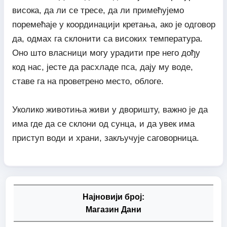
висока, да ли се тресе, да ли примећујемо
поремећаје у координацији кретања, ако је одговор
да, одмах га склонити са високих температура.
Оно што власници могу урадити пре него дођу
код нас, јесте да расхладе пса, дају му воде,
ставе га на проветрено место, облоге.
Уколико животиња живи у дворишту, важно је да
има где да се склони од сунца, и да увек има
приступ води и храни, закључује саговорница.
Најновији број:
Магазин Дани