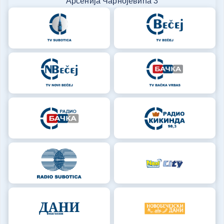
Арсенија Чарнојевића 3