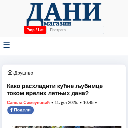
Ћир / Lat
☰
/
Друштво
Како расхладити кућне љубимце
током врелих летњих дана?
•
•
•
Санела Симеуновић
11. јул 2025.
10:45
Подели