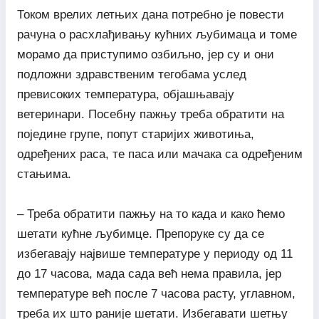
Током врелих летњих дана потребно је повести
рачуна о расхлађивању кућних љубимаца и томе
морамо да приступимо озбиљно, јер су и они
подложни здравственим тегобама услед
превисоких температура, објашњавају
ветеринари. Посебну пажњу треба обратити на
поједине групе, попут старијих животиња,
одређених раса, те паса или мачака са одређеним
стањима.
– Треба обратити пажњу на то када и како ћемо
шетати кућне љубимце. Препоруке су да се
избегавају највише температуре у периоду од 11
до 17 часова, мада сада већ нема правила, јер
температуре већ после 7 часова расту, углавном,
треба их што раније шетати. Избегавати шетњу