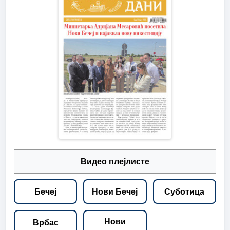
Видео плејлисте
Бечеј
Нови Бечеј
Суботица
Нови
Врбас