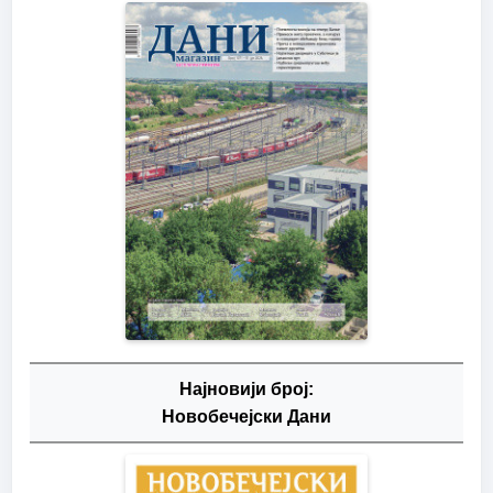
Најновији број:
Новобечејски Дани