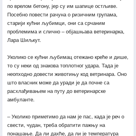
по врелом бетону, јер су им шапице остљиве.
Посебно повести рачуна о ризичним групама,
старији кућни љубимци, они са срчаним
проблемима и слично – објашњава ветеринарка,
Лара Шиљкут.
Уколико се кућни љубимац отежано креће и дише,
то су неки од знакова топлотног удара. Тада је
неопходно довести животињу код ветринара. Оно
што власник може да уради је да почне са
расхлађивањем на путу до ветеринарске
амбуланте.
– Уколико приметимо да нам је пас, када је реч о
свести, чудан, треба обратити пажњу на
понашање. Да ли дахће, да ли је температура