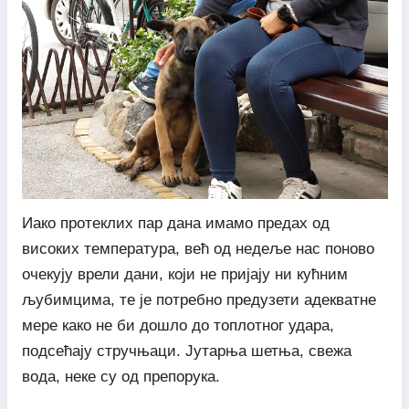
Иако протеклих пар дана имамо предах од
високих температура, већ од недеље нас поново
очекују врели дани, који не пријају ни кућним
љубимцима, те је потребно предузети адекватне
мере како не би дошло до топлотног удара,
подсећају стручњаци. Јутарња шетња, свежа
вода, неке су од препорука.