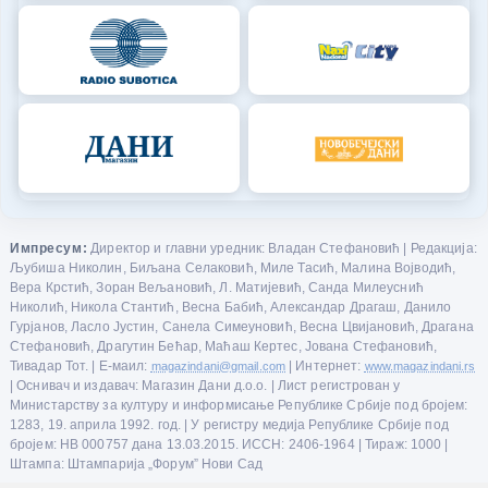
Импресум:
Директор и главни уредник: Владан Стефановић | Редакција:
Љубиша Николин, Биљана Селаковић, Миле Тасић, Малина Војводић,
Вера Крстић, Зоран Вељановић, Л. Матијевић, Санда Милеуснић
Николић, Никола Стантић, Весна Бабић, Александар Драгаш, Данило
Гурјанов, Ласло Јустин, Санела Симеуновић, Весна Цвијановић, Драгана
Стефановић, Драгутин Бећар, Маћаш Кертес, Јована Стефановић,
Тивадар Тот. | Е-маил:
magazindani@gmail.com
| Интернет:
www.magazindani.rs
| Оснивач и издавач: Магазин Дани д.о.о. | Лист регистрован у
Министарству за културу и информисање Републике Србије под бројем:
1283, 19. априла 1992. год. | У регистру медија Републике Србије под
бројем: НВ 000757 дана 13.03.2015. ИССН: 2406-1964 | Тираж: 1000 |
Штампа: Штампарија „Форум” Нови Сад