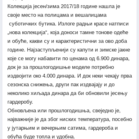
Колекција јесен/зима 2017/18 године нашла је
своје место на полицама и вешалицама
суботичких бутика. Излоге радњи красе натписи
„нова колекција“, која доноси тамне тонове одеће
и обуће, какви су и карактеристични за ово доба
године. Најзаступљенији су капути и зимске јакне
које се могу набавити по ценама од 6.900 динара,
док је за прошлогодишње моделе потребно
издвојити око 4.000 динара. И док неки чекају прва
сезонска снижења, други пак издвајају и до
неколико хиљада динара да би обновили јесењу
гардеробу.
Обновљена или прошлогодишња, свеједно је,
најважније је да због ниских температура, посебно
у јутарњим и вечерњим сатима, гардероба и
обућа буде топла и удобна.