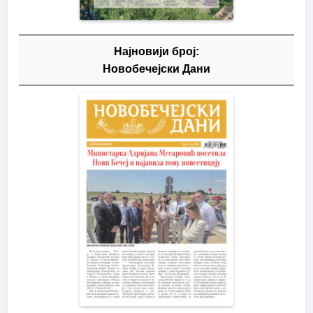
Најновији број:
Новобечејски Дани