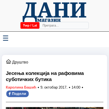
Ћир / Lat
☰
/
Друштво
Јесења колекција на рафовима
суботичких бутика
•
•
•
Каролина Башић
9. октобар 2017.
14:00
Подели