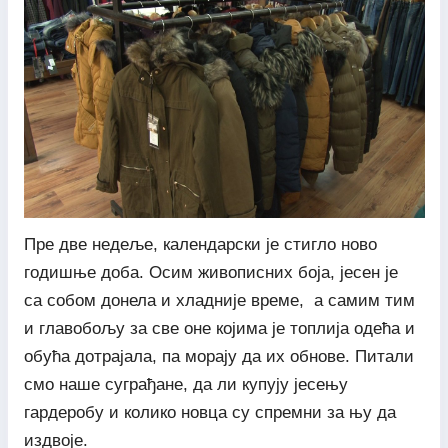
Пре две недеље, календарски је стигло ново
годишње доба. Осим живописних боја, јесен је
са собом донела и хладније време, а самим тим
и главобољу за све оне којима је топлија одећа и
обућа дотрајала, па морају да их обнове. Питали
смо наше суграђане, да ли купују јесењу
гардеробу и колико новца су спремни за њу да
издвоје.