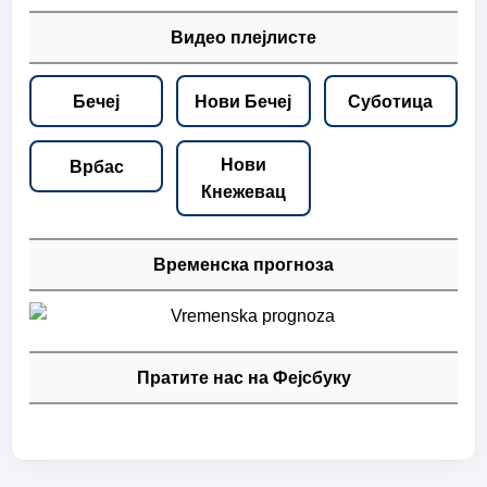
Видео плејлисте
Бечеј
Нови Бечеј
Суботица
Нови
Врбас
Кнежевац
Временска прогноза
Пратите нас на Фејсбуку