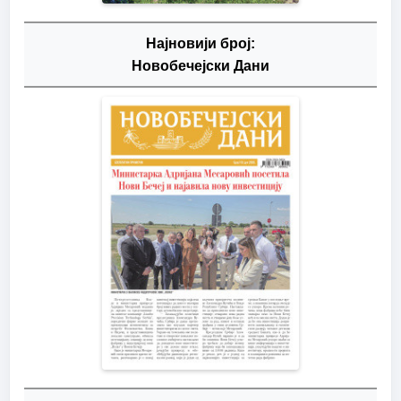
Најновији број:
Новобечејски Дани