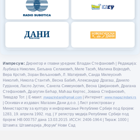
Импресум:
Директор и главни уредник: Владан Стефановић | Редакција:
Љубиша Николин, Биљана Селаковић, Миле Тасић, Малина Војводић,
Вера Крстић, Зоран Вељановић, Л. Матијевић, Санда Милеуснић
Николић, Никола Стантић, Весна Бабић, Александар Драгаш, Данило
Гурјанов, Ласло Јустин, Санела Симеуновић, Весна Цвијановић, Драгана
Стефановић, Драгутин Бећар, Маћаш Кертес, Јована Стефановић,
Тивадар Тот. | Е-маил:
magazindani@gmail.com
| Интернет:
www.magazindani.rs
| Оснивач и издавач: Магазин Дани д.о.о. | Лист регистрован у
Министарству за културу и информисање Републике Србије под бројем:
1283, 19. априла 1992. год. | У регистру медија Републике Србије под
бројем: НВ 000757 дана 13.03.2015. ИССН: 2406-1964 | Тираж: 1000 |
Штампа: Штампарија „Форум” Нови Сад