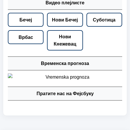
Видео плејлисте
Бечеј
Нови Бечеј
Суботица
Нови
Врбас
Кнежевац
Временска прогноза
Пратите нас на Фејсбуку