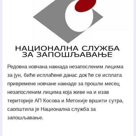
Редовна новчана накнада незапосленим лицима
за јун, биће исплаћене данас док ће се исплата
привремене новчане накнаде за прошли месец
незапосленим лицима која живе на и изав
територије АП Косова и Метохије вршити сутра,
саопштила је Национална служба за
запошљавање.