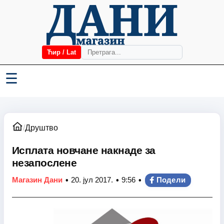
Ћир / Lat
☰
/
Друштво
Исплата новчане накнаде за
незапослене
•
•
•
Магазин Дани
20. јул 2017.
9:56
Подели