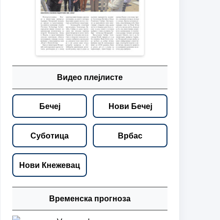
Видео плејлисте
Бечеј
Нови Бечеј
Суботица
Врбас
Нови Кнежевац
Временска прогноза