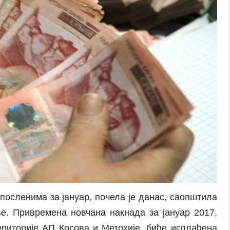
осленима за јануар, почела је данас, саопштила
. Привремена новчана накнада за јануар 2017,
ериторије АП Косова и Метохије, биће исплаћена