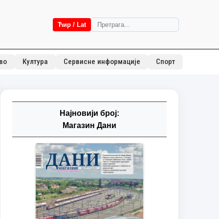
Ћир / Lat
во
Култура
Сервисне информације
Спорт
Најновији број:
Магазин Дани