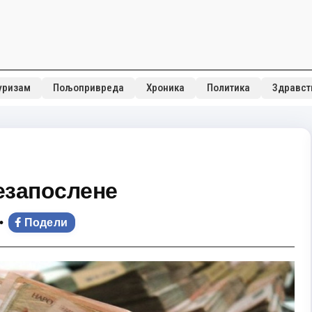
уризам
Пољопривреда
Хроника
Политика
Здравст
езапослене
•
Подели