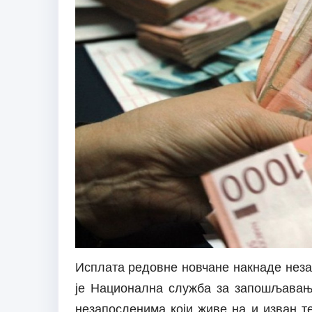
Исплата редовне новчане накнаде незап
је Национална служба за запошљавање
незапосленима који живе на и изван т