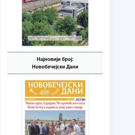
Најновији број:
Новобечејски Дани