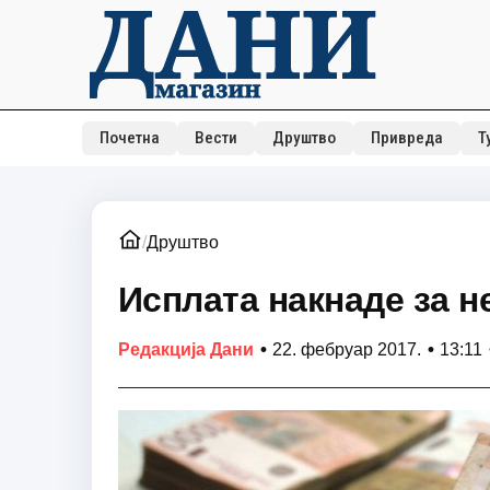
Почетна
Вести
Друштво
Привреда
Т
/
Друштво
Исплата накнаде за н
•
•
Редакција Дани
22. фебруар 2017.
13:11