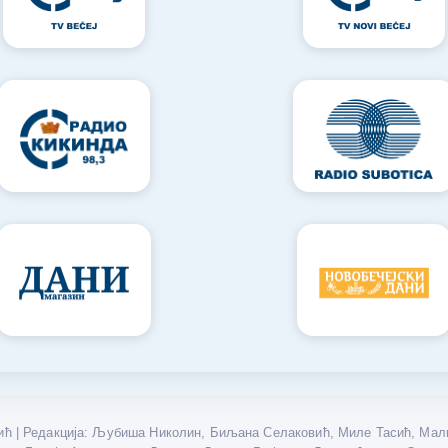
ћ | Редакција: Љубиша Николин, Биљана Селаковић, Миле Тасић, Мали