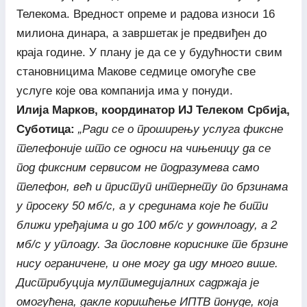
Телекома. Вредност опреме и радова износи 16
милиона динара, а завршетак је предвиђен до
краја године. У плану је да се у будућности свим
становницима Макове седмице омогуће све
услуге које ова компанија има у понуди.
Илија Марков, координатор ИЈ Телеком Србија,
Суботица:
„Ради се о проширењу услуга фиксне
телефоније што се односи на чињеницу да се
под фиксним сервисом не подразумева само
телефон, већ и приступ интернету по брзинама
у просеку 50 мб/с, а у срединама које ће бити
ближи уређајима и до 100 мб/с у доwнлоаду, а 2
мб/с у уплоаду. За пословне кориснике те брзине
нису ограничене, и оне могу да иду много више.
Дистрибуција мултимедијалних садржаја је
омогућена, дакле коришћење ИПТВ понуде, која