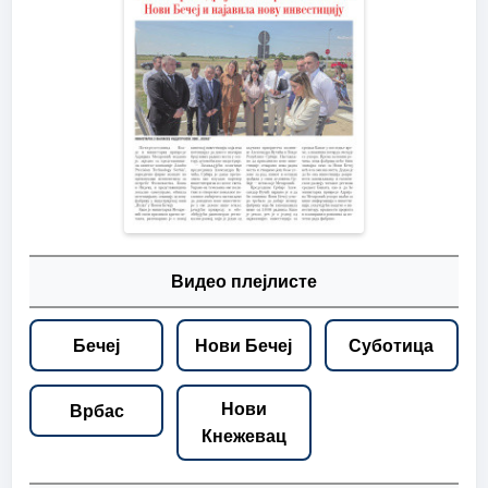
Видео плејлисте
Бечеј
Нови Бечеј
Суботица
Нови
Врбас
Кнежевац