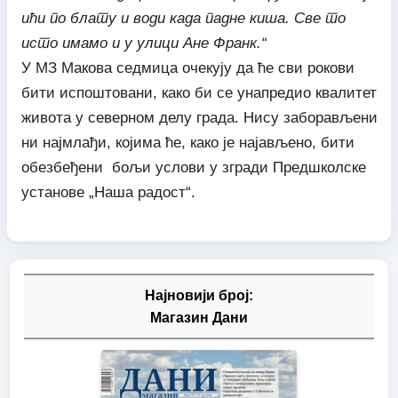
ићи по блату и води када падне киша. Све то
исто имамо и у улици Ане Франк.“
У МЗ Макова седмица очекују да ће сви рокови
бити испоштовани, како би се унапредио квалитет
живота у северном делу града. Нису заборављени
ни најмлађи, којима ће, како је најављено, бити
обезбеђени бољи услови у згради Предшколске
установе „Наша радост“.
Најновији број:
Магазин Дани