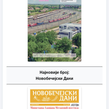
Најновији број:
Новобечејски Дани