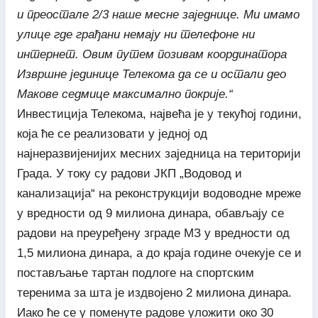
и преостале 2/3 наше месне заједнице. Ми имамо
улице где грађани немају ни телефоне ни
интернет. Овим путем позивам координатора
Извршне јединице Телекома да се и остали део
Макове седмице максимално покрије.“
Инвестиција Телекома, највећа је у текућој години,
која ће се реализовати у једној од
најнеразвијенијих месних заједница на територији
Града. У току су радови ЈКП „Водовод и
канализација“ на реконструкцији водоводне мреже
у вредности од 9 милиона динара, обављају се
радови на преуређену зграде МЗ у вредности од
1,5 милиона динара, а до краја године очекује се и
постављање тартан подлоге на спортским
теренима за шта је издвојено 2 милиона динара.
Иако ће се у поменуте радове уложити око 30