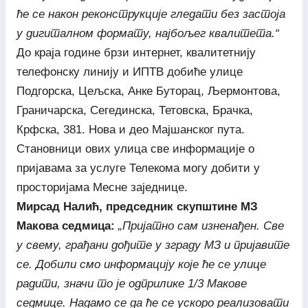
ће се након реконструкције гледати без застоја
у дигиталном формату, најбољег квалитета.“
До краја године брзи интернет, квалитетнију
телефонску линију и ИПТВ добиће улице
Подгорска, Цељска, Анке Буторац, Љермонтова,
Граничарска, Сегединска, Тетовска, Брачка,
Крфска, 381. Нова и део Мајшанског пута.
Становници ових улица све информације о
пријавама за услуге Телекома могу добити у
просторијама Месне заједнице.
Мирсад Налић, председник скупштине МЗ
Макова седмица:
„Пријатно сам изненађен. Све
у свему, грађани дођите у зграду МЗ и пријавите
се. Добили смо информацију које ће се улице
радити, значи то је одприлике 1/3 Макове
седмице. Надамо се да ће се ускоро реализовати