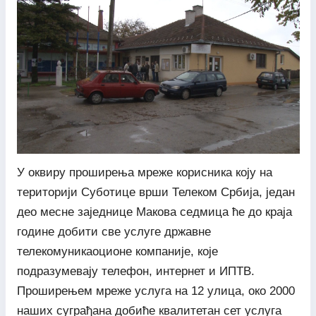
У оквиру проширења мреже корисника коју на
територији Суботице врши Телеком Србија, један
део месне заједнице Макова седмица ће до краја
године добити све услуге државне
телекомуникаоционе компаније, које
подразумевају телефон, интернет и ИПТВ.
Проширењем мреже услуга на 12 улица, око 2000
наших суграђана добиће квалитетан сет услуга