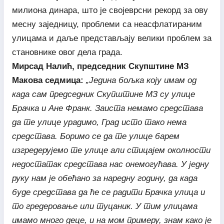
милиона динара, што је својеврсни рекорд за ову
месну заједницу, проблеми са неасфлатираним
улицама и даље представљају велики проблем за
становнике овог дела града.
Мирсад Налић, председник Скупштине МЗ
Макова седмица:
„Једина бољка коју имам од
када сам председник Скупштине МЗ су улице
Брачка и Ане Франк. Заиста немамо средстава
да те улице урадимо, Град исто тако нема
средстава. Боримо се да те улице барем
изгредерујемо те улице али стицајем околности
недостатак средстава нас онемогућава. У једну
руку нам је обећано за наредну годину, да када
буде средстава да ће се радити Брачка улица и
то гредеровање или туцаник. У тим улицама
имамо много деце, и на мом примеру, знам како је