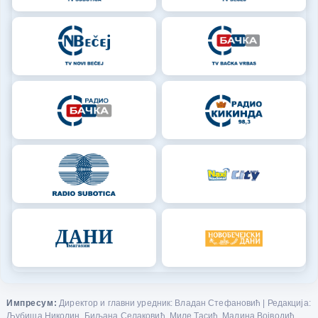
Импресум:
Директор и главни уредник: Владан Стефановић | Редакција:
Љубиша Николин, Биљана Селаковић, Миле Тасић, Малина Војводић,