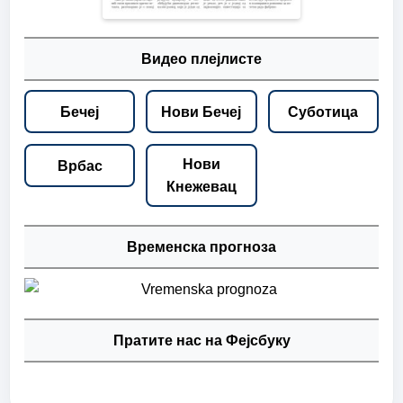
Видео плејлисте
Бечеј
Нови Бечеј
Суботица
Нови
Врбас
Кнежевац
Временска прогноза
Пратите нас на Фејсбуку