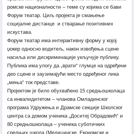
ромске националности – теме су којима се бави
Форум театар. Циљ пројекта је смањење
социјалне дистанце и стварање позитивних
искустава.
Форум театар има интерактивну форму у којој
џокер односно водитељ, након извођења сцене
насиља или дискриминације укључује публику.
Публика има улогу да „врати“ глумце на одређени
део сцене и заузимајући место одређеног лика
„мења“ ток представе.
Пројектом је било обухваћено 15 средњошколаца
са инвалидитетом – чланова Омладинског
програма Удружења и Драмске секције Школског
центра са домом ученика „Доситеј Обрадовић“ и
80 средњошколаца – ученика суботичких
средњих школа (Медицинске, Економске и