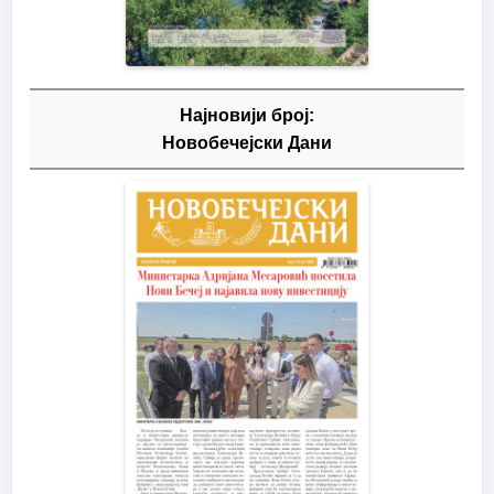
Најновији број:
Новобечејски Дани