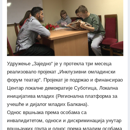
Удружење „Заједно“ је у протекла три месеца
реализовало пројекат „Инклузивни омладински
форум театар“. Пројекат је подржао и финансирао
Центар локалне демократије Суботица, Локална
иницијатива младих (Регионална платформа за
учешће и дијалог младих Балкана).
Однос вршњака према особама са
инвалидитетом, односи и дискриминација унутар
вршњачких група и однос према младим особама