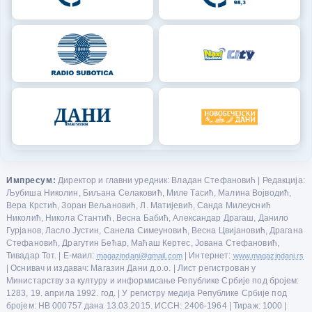
Импресум:
Директор и главни уредник: Владан Стефановић | Редакција:
Љубиша Николин, Биљана Селаковић, Миле Тасић, Малина Војводић,
Вера Крстић, Зоран Вељановић, Л. Матијевић, Санда Милеуснић
Николић, Никола Стантић, Весна Бабић, Александар Драгаш, Данило
Гурјанов, Ласло Јустин, Санела Симеуновић, Весна Цвијановић, Драгана
Стефановић, Драгутин Бећар, Маћаш Кертес, Јована Стефановић,
Тивадар Тот. | Е-маил:
magazindani@gmail.com
| Интернет:
www.magazindani.rs
| Оснивач и издавач: Магазин Дани д.о.о. | Лист регистрован у
Министарству за културу и информисање Републике Србије под бројем:
1283, 19. априла 1992. год. | У регистру медија Републике Србије под
бројем: НВ 000757 дана 13.03.2015. ИССН: 2406-1964 | Тираж: 1000 |