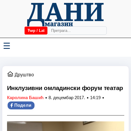
Ћир / Lat
☰
/
Друштво
Инклузивни омладински форум театар
•
•
•
Каролина Башић
8. децембар 2017.
14:19
Подели