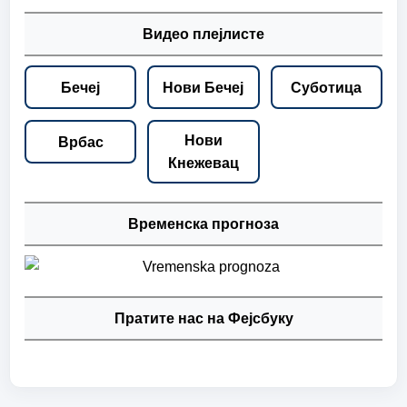
Видео плејлисте
Бечеј
Нови Бечеј
Суботица
Нови
Врбас
Кнежевац
Временска прогноза
Пратите нас на Фејсбуку