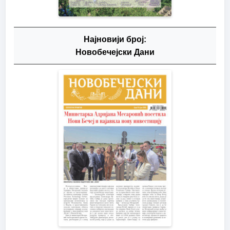
Најновији број:
Новобечејски Дани