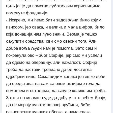
циљ јој је да помогне суботичким корисницима
поменуте фондације.
- Искрено, ми ћемо бити задовољни било којим
износом, јер свака, и велика и мала цифра, било
која донација нам пуно значи. Веома је тешко
сакупити средства, сви смо свесни тога. Али
добра воља људи нам је помогла. Зато сам и
покренула ово – због Софије, јер смо ми успели
да одемо на операцију, али нажалост, Софија
треба да настави третмане да би достигла
одређени ниво. Сама видим колико је тешко доћи
до средстава, па сам са овом акцијом хтела да
помогнем и осталима, да сакупе колико им треба.
Зато и позивамо људе да дођу у што већем броју,
да не морају кувати по овој врућини, биће
разноврсних куваних оброка, а нама свака