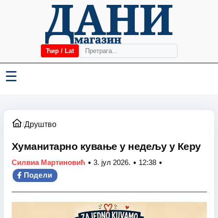
Ћир / Lat
☰
/
Друштво
Хуманитарно кување у недељу у Керу
•
•
•
Силвиа Мартиновић
3. јул 2026.
12:38
Подели