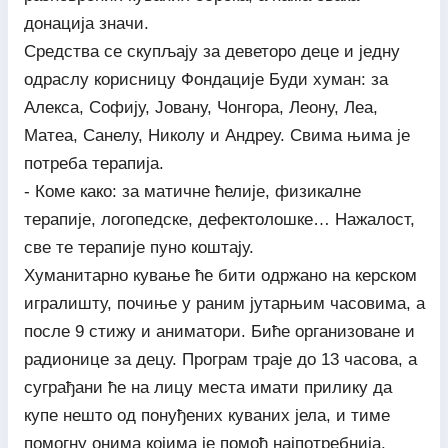
донација значи.
Средства се скупљају за деветоро деце и једну
одраслу корисницу Фондације Буди хуман: за
Алекса, Софију, Јовану, Чонгора, Леону, Леа,
Матеа, Санелу, Николу и Андреу. Свима њима је
потреба терапија.
- Коме како: за матичне ћелије, физикалне
терапије, логопедске, дефектолошке… Нажалост,
све те терапије пуно коштају.
Хуманитарно кување ће бити одржано на керском
игралишту, почиње у раним јутарњим часовима, а
после 9 стижу и аниматори. Биће организоване и
радионице за децу. Програм траје до 13 часова, а
суграђани ће на лицу места имати прилику да
купе нешто од понуђених куваних јела, и тиме
помогну онима којима је помоћ најпотребнија.