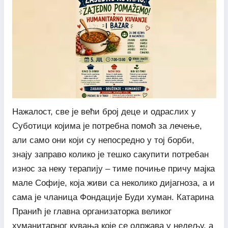
Нажалост, све је већи број деце и одраслих у
Суботици којима је потребна помоћ за лечење,
али само они који су непосредно у тој борби,
знају заправо колико је тешко сакупити потребан
износ за неку терапију – тиме почиње причу мајка
мале Софије, која живи са неколико дијагноза, а и
сама је чланица Фондације Буди хуман. Катарина
Пранић је главна организаторка великог
хуманитарног кувања које се одржава у недељу, а