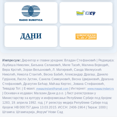
Импресум:
Директор и главни уредник: Владан Стефановић | Редакција:
Љубиша Николин, Биљана Селаковић, Миле Тасић, Малина Војводић,
Вера Крстић, Зоран Вељановић, Л. Матијевић, Санда Милеуснић
Николић, Никола Стантић, Весна Бабић, Александар Драгаш, Данило
Гурјанов, Ласло Јустин, Санела Симеуновић, Весна Цвијановић, Драгана
Стефановић, Драгутин Бећар, Маћаш Кертес, Јована Стефановић,
Тивадар Тот. | Е-маил:
magazindani@gmail.com
| Интернет:
www.magazindani.rs
| Оснивач и издавач: Магазин Дани д.о.о. | Лист регистрован у
Министарству за културу и информисање Републике Србије под бројем:
1283, 19. априла 1992. год. | У регистру медија Републике Србије под
бројем: НВ 000757 дана 13.03.2015. ИССН: 2406-1964 | Тираж: 1000 |
Штампа: Штампарија „Форум” Нови Сад