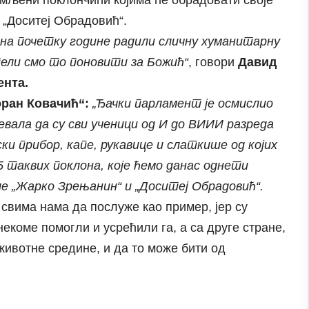
премљени поклончићи којима ће обрадовати своје
„Доситеј Обрадовић“.
о на почетку године радили сличну хуманитарну
тели смо то поновити за Божић“
, говори
Давид
ента.
оран Ковачић“:
„Ђачки парламент је осмислио
умевала да су сви ученици од И до ВИИИ разреда
и прибор, капе, рукавице и слаткише од којих
5 таквих поклона, које ћемо данас однети
е „Жарко Зрењанин“ и „Доситеј Обрадовић“.
свима нама да послуже као пример, јер су
некоме помогли и усрећили га, а са друге стране,
животне средине, и да то може бити од