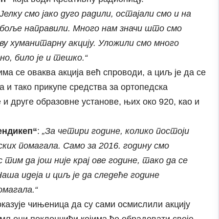
„Јелку смо јако дуго радили, остајали смо и на
 боље направили. Много нам значи што смо
ву хуманитарну акцију. Уложили смо много
но, било је и тешко.“
има се оваква акција већ спроводи, а циљ је да се
 и тако прикупе средства за ортопедска
 и друге образовне установе, њих око 920, као и
ендикеп“
:
„За четири године, колико постоји
ских помагала. Само за 2016. годину смо
тим да још није крај ове године, тако да се
Наша идеја и циљ је да следеће године
омагала.“
оказује чињеница да су сами осмислили акцију