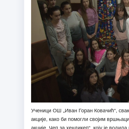
Ученици ОШ „Иван Горан Ковачић“, свак
акције, како би помогли својим вршњаци
акције „Чеп за хендикеп“, коју је води