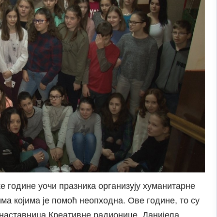
е године уочи празника организују хуманитарне
ма којима је помоћ неопходна. Ове године, то су
ла наставница Креативне радионице, Данијела