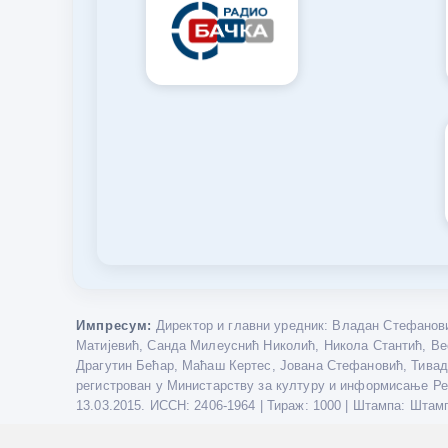
Импресум:
Директор и главни уредник: Владан Стефанови
Матијевић, Санда Милеуснић Николић, Никола Стантић, Ве
Драгутин Бећар, Маћаш Кертес, Јована Стефановић, Тивада
регистрован у Министарству за културу и информисање Репу
13.03.2015. ИССН: 2406-1964 | Тираж: 1000 | Штампа: Штам