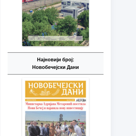
Најновији број:
Новобечејски Дани