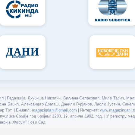
ћ | Редакција: Љубиша Николин, Биљана Селаковић, Миле Тасић, Мали
сна Бабић, Александар Драгаш, Данило Гурјанов, Ласло Јустин, Санел
р Тот. | Е-маил:
| Интернет:
magazindani@gmail.com
www.magazindani.r
блике Србије под бројем: 1283, 19. априла 1992. год. | У регистру ме
парија „Форум” Нови Сад