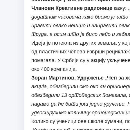
Чланови Креативне радионице
кажу:
додатним часовима како бисмо је што
правили овако нешто и направили овак
труда, а осим што је било лепо и забав
Идеја је потекла из других земаља у кој
од пластичних чепова изврши рециклажа
помагала. У Србији су у акцију укључене
око 400 компанија.
Зоран Мартинов, Удружење „Чеп за х
акција, обезбедили смо око 49 ортопед
обезбедили 13 ортопедских помагала, с 
надамо да ће бити још једно уручење. 
удвостручимо количину ортопедских п
Колико су ученици ове школе хумани, п