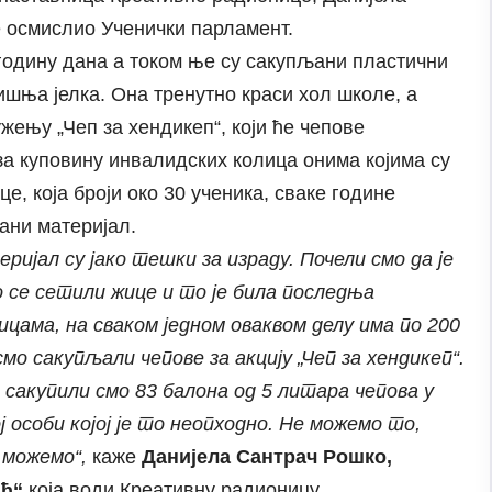
је осмислио Ученички парламент.
 годину дана а током ње су сакупљани пластични
ишња јелка. Она тренутно краси хол школе, а
ењу „Чеп за хендикеп“, који ће чепове
а куповину инвалидских колица онима којима су
, која броји око 30 ученика, сваке године
ани материјал.
ријал су јако тешки за израду. Почели смо да је
о се сетили жице и то је била последња
цама, на сваком једном оваквом делу има по 200
мо сакупљали чепове за акцију „Чеп за хендикеп“.
 сакупили смо 83 балона од 5 литара чепова у
 особи којој је то неопходно. Не можемо то,
 можемо“,
каже
Данијела Сантрач Рошко,
ић“
која води Креативну радионицу.