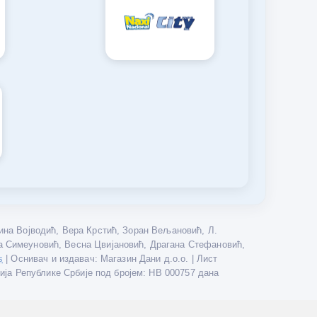
на Војводић, Вера Крстић, Зоран Вељановић, Л.
а Симеуновић, Весна Цвијановић, Драгана Стефановић,
| Оснивач и издавач: Магазин Дани д.о.о. | Лист
s
дија Републике Србије под бројем: НВ 000757 дана