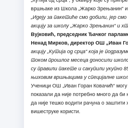
„Кутија од срца“, у оквиру које су при
вршњаке из Школа „Жарко Зрењанин“ и 
„Идеју за пакетиће смо добили, јер см
акцију за школу „Жарко Зрењанин“ и х
Вујковић, председник Ђачког парлам
Ненад Мирков, директор ОШ „Иван Г
акцију „Кутија од срца“ која је подраз
током прошлог месеца доносили школск
су правили пакете и сакупили укупно 8
њиховим вршњацима у специјалне школ
Ученици ОШ „Иван Горан Ковачић“ могу 
показали да није потребно много да би 
да није тешко водити рачуна о заштити 
вишеструке користи.