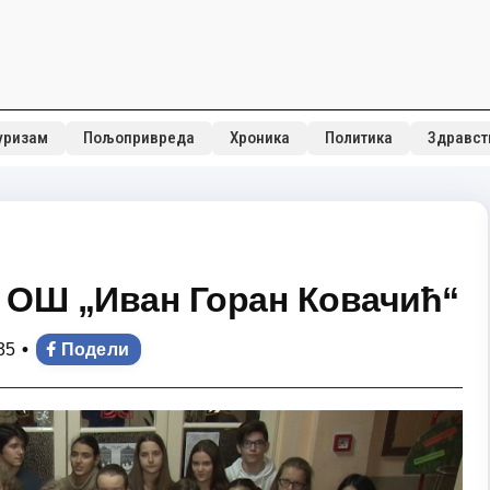
уризам
Пољопривреда
Хроника
Политика
Здравст
у ОШ „Иван Горан Ковачић“
•
35
Подели