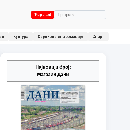
Ћир / Lat
во
Култура
Сервисне информације
Спорт
Најновији број:
Магазин Дани