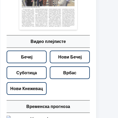
Видео плејлисте
Бечеј
Нови Бечеј
Суботица
Врбас
Нови Кнежевац
Временска прогноза