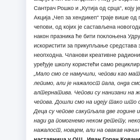
Сантрач Рошко и „Кутија од срца“, коју 
Акција „Чеп за хендикеп“ траје више од
чепови, од којих је састављена новогод
након празника ће бити поклоњена Удруж
искористити за прикупљање средстава з
неопходна. Чланови креативне радионице
уређује школу користећи само рециклир
„Мало смо се намучили, чепови као мате
лепимо, али је нажалост пала, онда см
алтернатива. Чепови су нанизани на жи
чепова. Дошли смо на идеју тако што с
Деца су чепове сакупљала две године и
нади да помогнемо неком детету, некој
нажалост, новцем, али на овакав начин
наставница у ОШ „Иван Горан Ковач