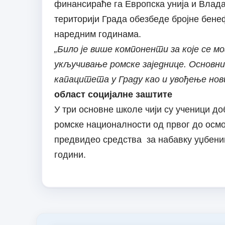
финансираће га Европска унија и Влад
територији Града обезбеде бројне бене
наредним годинама.
„Било је више компоненти за које се мо
укључивање ромске заједнице. Основни
капацитета у Граду као и увођење нов
област социјалне заштите
У три основне школе чији су ученици до
ромске националности од првог до осмог
предвидео средства за набавку уџбеник
години.