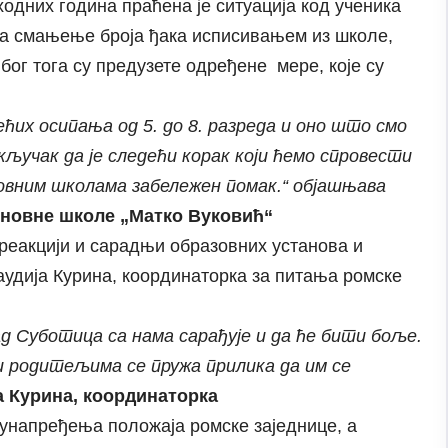
одних година праћена је ситуација код ученика
на смањење броја ђака исписивањем из школе,
бог тога су предузете одређене мере, које су
ћих осипања од 5. до 8. разреда и оно што смо
кључак да је следећи корак који ћемо спровести
новним школама забележен помак.“ објашњава
сновне школе „Матко Вуковић“
 реакцији и сарадњи образовних установа и
аудија Курина, координаторка за питања ромске
д Суботица са нама сарађује и да ће бити боље.
 и родитељима се пружа прилика да им се
а Курина, координаторка
 унапређења положаја ромске заједнице, а