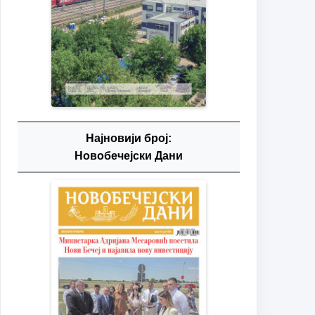
Најновији број:
Новобечејски Дани