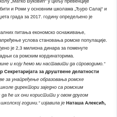
колу „Матко Вуковић“ у циљу превенције
ити и Роми у основним школама „Ђуро Салај“ и
џета града за 2017. годину опредељено је
ијалних питања економско оснаживање,
апређење услова становања ромске популације.
ђено је 2,3 милиона динара за поменуте
арадњи са ромским кординаторима.
године и коју ћемо ми наставити да спроводимо.“
р Секретаријата за друштвене делатности
аве за унапређење образовања ромске
и школе директори заједно са ромским
да ће их они користити у овом другом
колској години.“ изјавила је
Наташа Алексић,