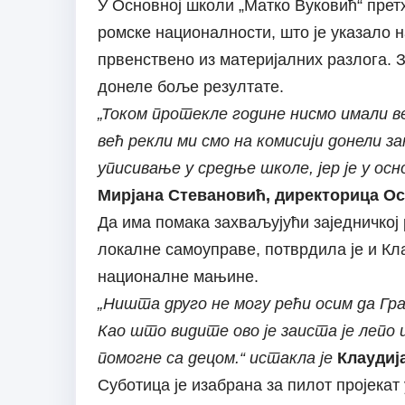
У Основној школи „Матко Вуковић“ претх
ромске националности, што је указало 
првенствено из материјалних разлога. З
донеле боље резултате.
„Током протекле године нисмо имали ве
већ рекли ми смо на комисији донели за
уписивање у средње школе, јер је у ос
Мирјана Стевановић, директорица О
Да има помака захваљујући заједничкој
локалне самоуправе, потврдила је и Кл
националне мањине.
„Ништа друго не могу рећи осим да Гра
Као што видите ово је заиста је лепо
помогне са децом.“ истакла је
Клаудиј
Суботица је изабрана за пилот пројекат