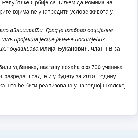
а Републике Србије са циљем да Ромима на
фите којима ће унапредити услове живота у
гло аплицирати. Град је изабрао социјалне
 циљ пројекта јесте јачање постојећих
их.“ објашњава
Илија Ђукановић, члан ГВ за
били уџбенике, наставу похађа око 730 ученика
 разреда. Град је и у буџету за 2018. годину
а што ће бити реализовано у наредној школској