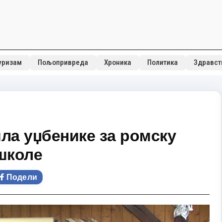
уризам
Пољопривреда
Хроника
Политика
Здравст
ла уџбенике за ромску
школе
Подели