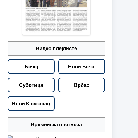
Видео плејлисте
Бечеј
Нови Бечеј
Суботица
Врбас
Нови Кнежевац
Временска прогноза