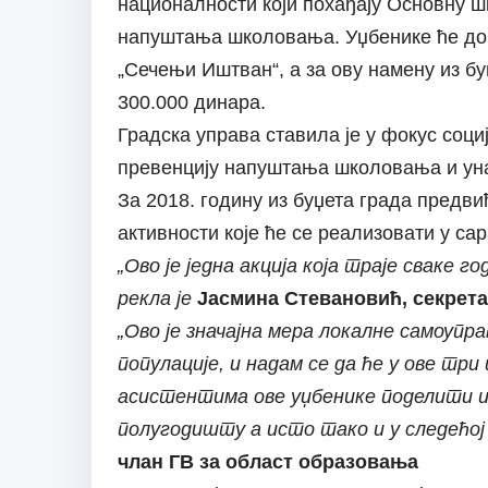
националности који похађају Основну ш
напуштања школовања. Уџбенике ће доб
„Сечењи Иштван“, а за ову намену из бу
300.000 динара.
Градска управа ставила је у фокус соц
превенцију напуштања школовања и ун
За 2018. годину из буџета града предви
активности које ће се реализовати у с
„Ово је једна акција која траје сваке 
рекла је
Јасмина Стевановић, секрета
„Ово је значајна мера локалне самоупр
популације, и надам се да ће у ове тр
асистентима ове уџбенике поделити и 
полугодишту а исто тако и у следећој ш
члан ГВ за област образовања