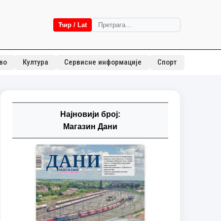
Ћир / Lat
во
Култура
Сервисне информације
Спорт
Најновији број:
Магазин Дани