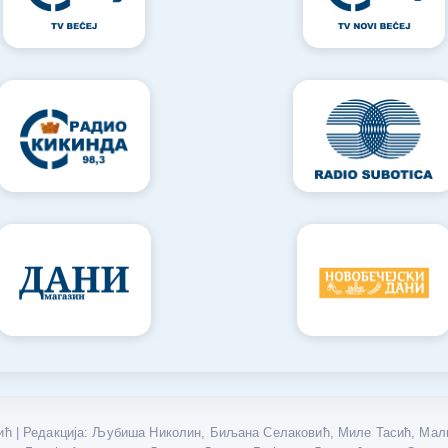
ћ | Редакција: Љубиша Николин, Биљана Селаковић, Миле Тасић, Мали