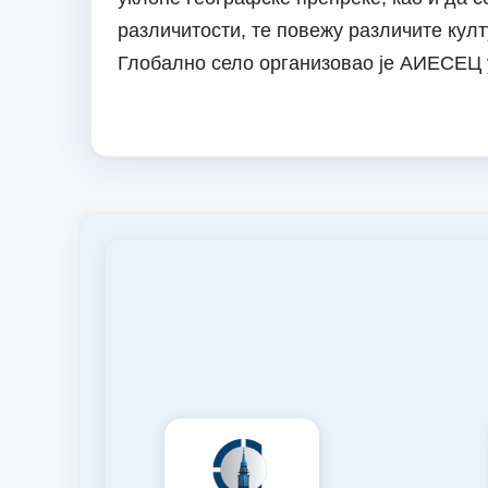
различитости, те повежу различите култ
Глобално село организовао је АИЕСЕЦ 