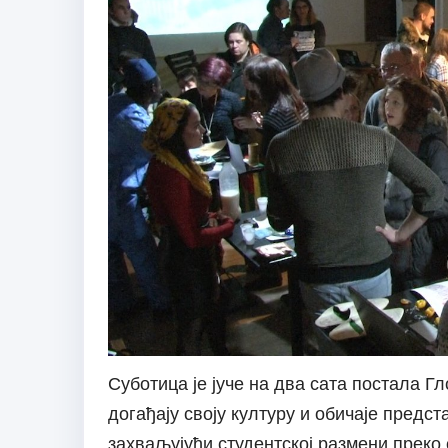
Суботица је јуче на два сата постала Г
догађају своју културу и обичаје предс
захваљујући студентској размени преко