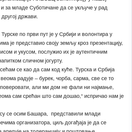
 и за младе Суботичане да се укључе у рад
 другој држави.
рске по први пут је у Србији и волонтира у
ма је представио своју земљу кроз презентацију,
исом и укусом, послужио их је аутентичним
апитком сличном јогурту.
сећам се као да сам код куће. Турска и Србија
веома радује – бурек, чорба, сарма, све се то
а поверовати, али ми дом не фали ни најмање,
веома сам срећан што сам дошао,“ испричао нам је
м су се осим Башара, представили млади
ечима организатора, циљ догађаја је да се
е апелује на толеранцију и поштовање