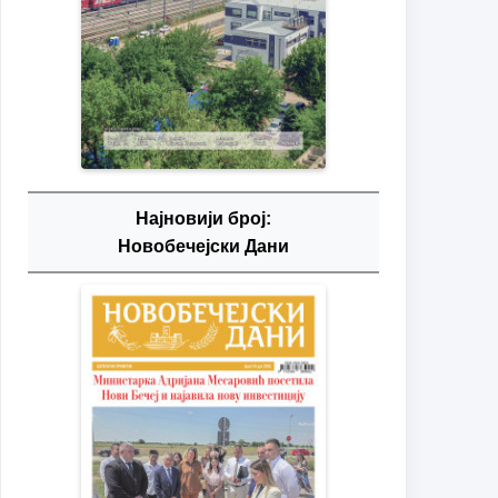
Најновији број:
Новобечејски Дани