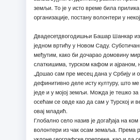
земљи. То је у исто време била прилика
организације, постану волонтери у некој
Двадесетдвогодишњи Башар Шанкар из Ту
једном вртићу у Новом Саду. Суботичани
међутим, како би дочарао домовину мир
слаткишима, турском кафом и ајраном, н
„Дошао сам пре месец дана у Србију и о
дефинитивно деле исту културу, што ме 
једе и у мојој земљи. Можда је тешко з
осећам се овде као да сам у Турској и 
овај младић.
Глобално село назив је догађаја на ко
волонтери из чак осам земаља. Према р
уклоне географске препреке, као и да с