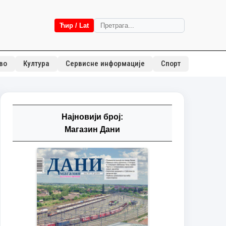
Ћир / Lat
во
Култура
Сервисне информације
Спорт
Најновији број:
Магазин Дани