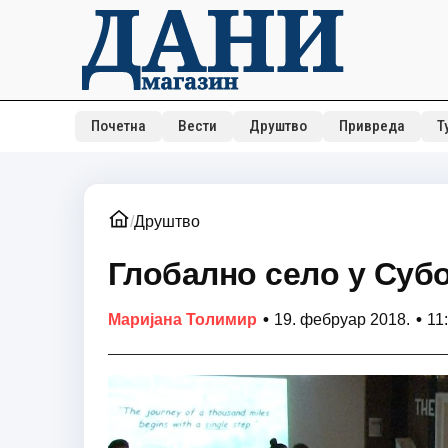
Почетна
Вести
Друштво
Привреда
Т
/
Друштво
Глобално село у Суб
•
•
Маријана Толимир
19. фебруар 2018.
11