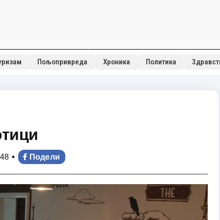
уризам
Пољопривреда
Хроника
Политика
Здравст
отици
•
:48
Подели