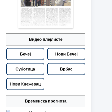
Видео плејлисте
Бечеј
Нови Бечеј
Суботица
Врбас
Нови Кнежевац
Временска прогноза