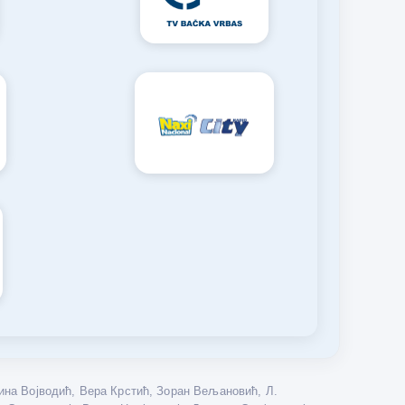
на Војводић, Вера Крстић, Зоран Вељановић, Л.