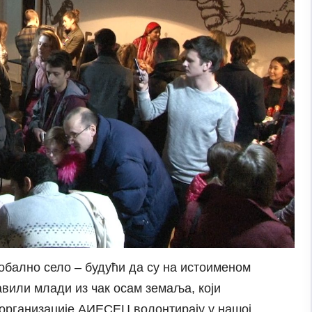
лобално село – будући да су на истоименом
тавили млади из чак осам земаља, који
 организације АИЕСЕЦ волонтирају у нашој