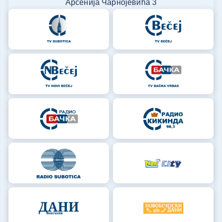
Арсенија Чарнојевића 3