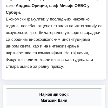
каже
Андреа Орицио, шеф Мисије ОЕБС у
Србији.
Економски факултет, у последњих неколико
година, посебан акценат ставља на интеграцију са
окружењем, кроз билатералне уговоре о сарадњи
са сродним високошколским институцијама
широм света, као и на интензивирање
партнерстава са компанијама. На тај начин,
Факултет подиже квалитет знања студената и
ствара шансе за радну праксу.
Најновији број:
Магазин Дани