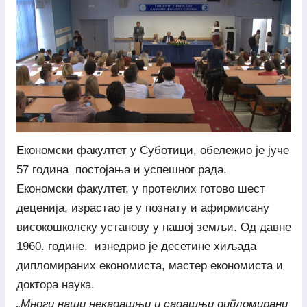
Економски факултет у Суботици, обележио је јуче
57 година постојања и успешног рада.
Економски факултет, у протеклих готово шест
деценија, израстао је у познату и афирмисану
високошколску установу у нашој земљи. Од давне
1960. године, изнедрио је десетине хиљада
дипломираних економиста, мастер економиста и
доктора наука.
„Многи наши некадашњи и садашњи дипломирани