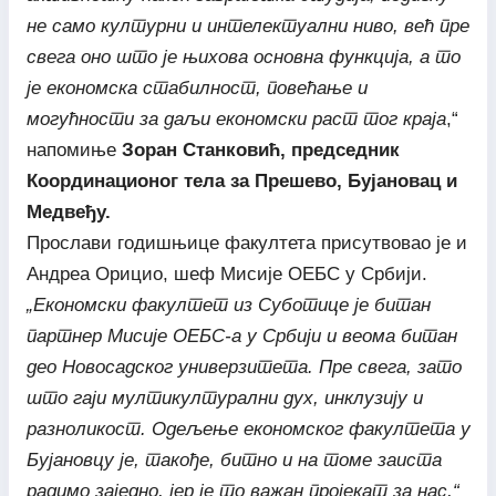
не само културни и интелектуални ниво, већ пре
свега оно што је њихова основна функција, а то
је економска стабилност, повећање и
могућности за даљи економски раст тог краја
,“
напомиње
Зоран Станковић, председник
Координационог тела за Прешево, Бујановац и
Медвеђу.
Прослави годишњице факултета присутвовао је и
Андреа Орицио, шеф Мисије ОЕБС у Србији.
„Економски факултет из Суботице је битан
партнер Мисије ОЕБС-а у Србији и веома битан
део Новосадског универзитета. Пре свега, зато
што гаји мултикултурални дух, инклузију и
разноликост. Одељење економског факултета у
Бујановцу је, такође, битно и на томе заиста
радимо заједно, јер је то важан пројекат за нас,“