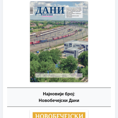
Најновији број:
Новобечејски Дани