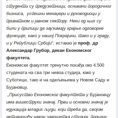
студенти су предузетници, оснивачи породичног
бизниса, успешни менаџери и руководиоци у
приватном и јавном сектору. Неки од њих су
били у прилици да заузимају крајње одговорне
функције, како у нашој Покрајини, тако и у граду,
и у Републици Србији“,
истакао је
проф. др
Александар Грубор, декан Економског
факултета.
Економски факултет тренутно похађа око 4.500
студената на сва три нивоа студија, како у
Суботици, тако и на одељењима у Новом Саду и
Бујановцу.
„Присуство Економског факултета у Бујановцу
има вишеструки значај. Први и основни значај је
едукација младих људи, који треба да, својом
активношћу након завршетка студија, подигну