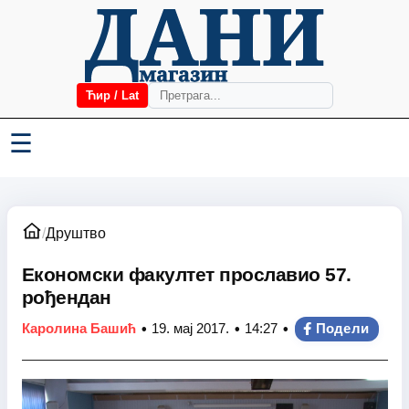
Ћир / Lat
☰
/
Друштво
Економски факултет прославио 57.
рођендан
•
•
•
Каролина Башић
19. мај 2017.
14:27
Подели