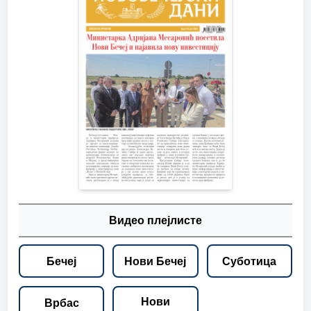
Видео плејлисте
Бечеј
Нови Бечеј
Суботица
Нови
Врбас