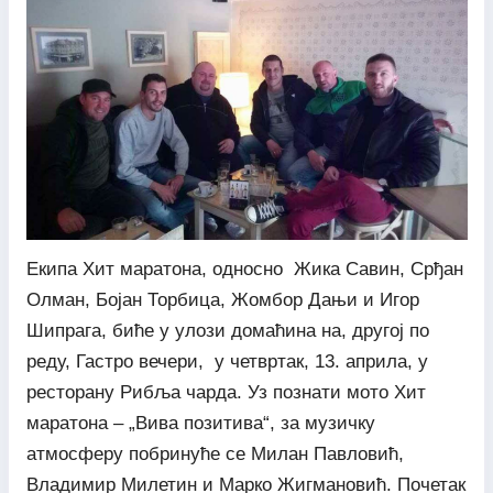
Екипа Хит маратона, односно Жика Савин, Срђан
Олман, Бојан Торбица, Жомбор Дањи и Игор
Шипрага, биће у улози домаћина на, другој по
реду, Гастро вечери, у четвртак, 13. априла, у
ресторану Рибља чарда. Уз познати мото Хит
маратона – „Вива позитива“, за музичку
атмосферу побринуће се Милан Павловић,
Владимир Милетин и Марко Жигмановић. Почетак