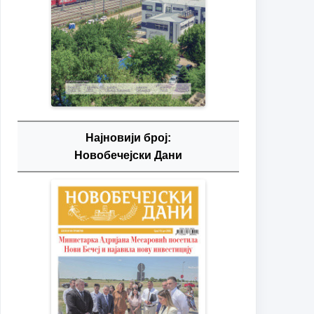
Најновији број:
Новобечејски Дани