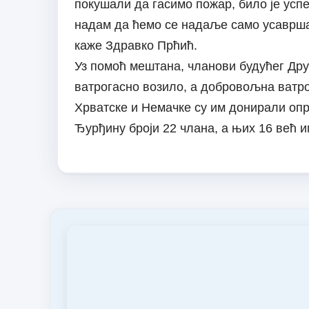
покушали да гасимо пожар, било је успеш
надам да ћемо се надаље само усаврша
каже Здравко Прћић.
Уз помоћ мештана, чланови будућег Дру
ватрогасно возило, а добровољна ватрог
Хрватске и Немачке су им донирали оп
Ђурђину броји 22 члана, а њих 16 већ 