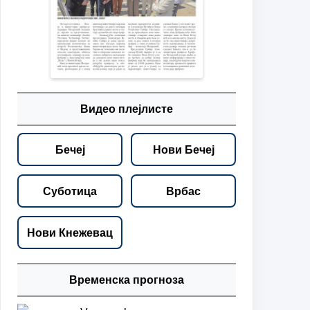
Видео плејлисте
Бечеј
Нови Бечеј
Суботица
Врбас
Нови Кнежевац
Временска прогноза