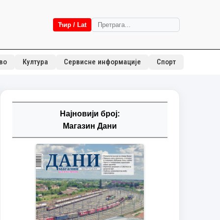
Ћир / Lat
во
Култура
Сервисне информације
Спорт
Најновији број:
Магазин Дани