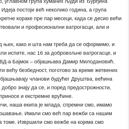
о, углавном група хуманих људи из Ђурђина
 Идеја постоји већ неколико година, а група
кретне кораке пре пар месеци, када се десио већи
ествовали и професионални ватрогасци, али и
д њих, како и шта нам треба да се оформимо, и
ли испите, нас 16 за добровољне ватрогасце, и
ДВД-а Бајмок – објашњава Дамир Милодановић.
ти већу безбедност, поготово за време жетвених
објашњавају чланови будућег Друштва, већина
добро знају да се, и поред предострожности,
оприносе и екстремне врућине.
аучи, наша екипа је млада, спремни смо, имамо
вршавање. Имали смо већ пар вежби са нашим
на томе. Извршили смо вежбе на којима смо