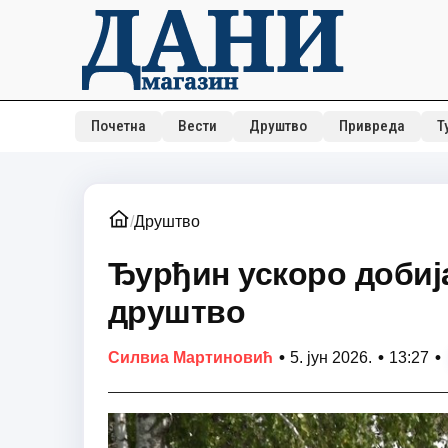
Почетна
Вести
Друштво
Привреда
Т
/
Друштво
Ђурђин ускоро доби
друштво
•
•
•
Силвиа Мартиновић
5. јун 2026.
13:27