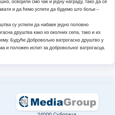
но, освојили смо чак и једну награду, тако да се
вати и да ћемо успети да будемо што бољи –
штва су успели да набаве једно половно
асна друштва како из околних села, тако и из
рему. Будуће Добровољно ватрогасно друштво у
има и положен испит за добровољног ватрогасца.
24000 Суботица,