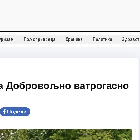
уризам
Пољопривреда
Хроника
Политика
Здравст
ја Добровољно ватрогасно
Подели