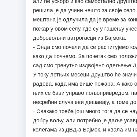
али ће ускоро и као самостално друштв
решила је да учини нешто за своје село.
мештана је одлучила да је време за кон
пожар у овом селу, где су у гашењу уч
добровољни ватрогасци из Бајмока.
- Онда смо почели да се распитујемо ко
како да почнемо. За почетак смо положи
сад смо тренутно издвојено одељење 
У току летњих месеци Друштво ће значи
радова, када има више пожара. А како 
њих се бави управо пољопривредом, па 
несрећни случајеви дешавају, а томе д
- Свакако треба још много тога да се н
добру вољу, али потребно је даље уса
колегама из ДВД-а Бајмок, и хвала им 