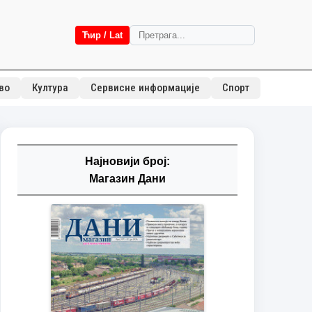
Ћир / Lat
во
Култура
Сервисне информације
Спорт
Најновији број:
Магазин Дани