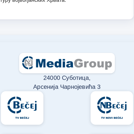
туру војвођанских Хрвата.
24000 Суботица,
Арсенија Чарнојевића 3