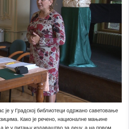
ас је у Градској библиотеци одржано саветовање
зицима. Како је речено, националне мањине
а је у питању издаваштво за децу, а на првом