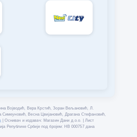
на Војводић, Вера Крстић, Зоран Вељановић, Л.
а Симеуновић, Весна Цвијановић, Драгана Стефановић,
| Оснивач и издавач: Магазин Дани д.о.о. | Лист
s
дија Републике Србије под бројем: НВ 000757 дана