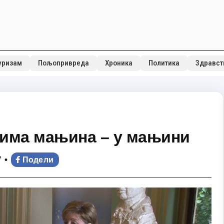
уризам
Пољопривреда
Хроника
Политика
Здравст
ицима мањина – у мањини
•
7
Подели