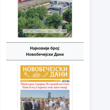
Најновији број:
Новобечејски Дани