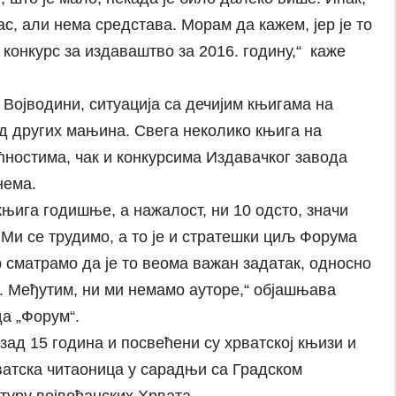
с, али нема средстава. Морам да кажем, јер је то
 конкурс за издаваштво за 2016. годину,“ каже
у Војводини, ситуација са дечијим књигама на
код других мањина. Свега неколико књига на
ћностима, чак и конкурсима Издавачког завода
нема.
књига годишње, а нажалост, ни 10 одсто, значи
. Ми се трудимо, а то је и стратешки циљ Форума
р сматрамо да је то веома важан задатак, односно
а. Међутим, ни ми немамо ауторе,“ објашњава
а „Форум“.
зад 15 година и посвећени су хрватској књизи и
ватска читаоница у сарадњи са Градском