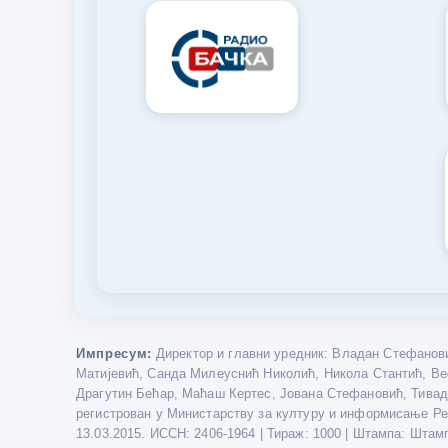
Импресум:
Директор и главни уредник: Владан Стефанови
Матијевић, Санда Милеуснић Николић, Никола Стантић, Ве
Драгутин Бећар, Маћаш Кертес, Јована Стефановић, Тивада
регистрован у Министарству за културу и информисање Репу
13.03.2015. ИССН: 2406-1964 | Тираж: 1000 | Штампа: Штам