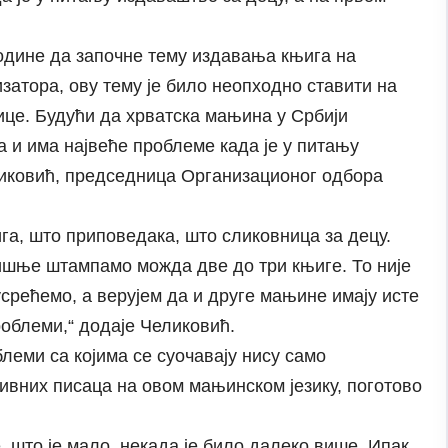
године да започне тему издавања књига на
атора, ову тему је било неопходно ставити на
нице. Будући да хрватска мањина у Србији
а и има највеће проблеме када је у питању
ликовић, председница Организационог одбора
га, што приповедака, што сликовница за децу.
ишње штампамо можда две до три књиге. То није
срећемо, а верујем да и друге мањине имају исте
роблеми,“ додаје Челиковић.
блеми са којима се суочавају нису само
тивних писаца на овом мањинском језику, поготово
, што је мало, некада је било далеко више. Ипак,