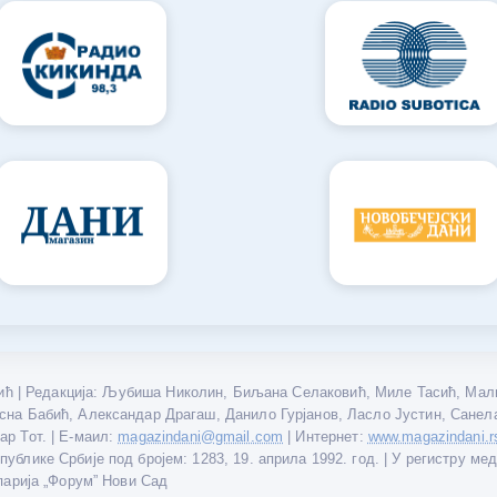
ћ | Редакција: Љубиша Николин, Биљана Селаковић, Миле Тасић, Мали
сна Бабић, Александар Драгаш, Данило Гурјанов, Ласло Јустин, Санел
р Тот. | Е-маил:
| Интернет:
magazindani@gmail.com
www.magazindani.r
блике Србије под бројем: 1283, 19. априла 1992. год. | У регистру ме
парија „Форум” Нови Сад