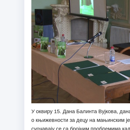
У оквиру 15. Дана Балинта Вујкова, дан
о књижевности за децу на мањинским је
суочавају се са бројним проблемима кад