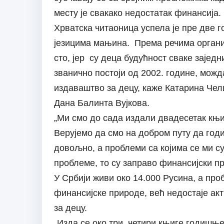
месту је свакако недостатак финансија.
Хрватска читаоница успела је пре две 
језицима мањина. Према речима организ
сто, јер су деца будућност сваке зајед
званично постоји од 2002. године, можд
издаваштво за децу, каже Катарина Че
Дана Балинта Вујкова.
„Ми смо до сада издали двадесетак књи
Верујемо да смо на добром путу да год
довољно, а проблеми са којима се ми су
проблеме, то су заправо финансијски п
У Србији живи око 14.000 Русина, а про
финансијске природе, већ недостаје ак
за децу.
„Изда се око три, четири књиге годишње