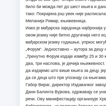
било би можда пет до шест књига и дана
тако: Покрајина још увек није расписала
Меланија Римар, књижевница.
Иако је мађарска заједница најбронија 
овом језику није битно другачија него 
мађарском језику годишње, упркос могу
„Форум“. Једноставно – аутора за децу 
„Тренутно Форум издаје између 25 и 30 
два, три наслова, је дечија књижевност
да издајемо што више књига за децу, је
да се деца што пре упознају са књигам
Габор Вираг, директор Издавачког завод
Дани Балинта Вујкова, одржавају се уна
речи. Ову манифестацију организује Хр