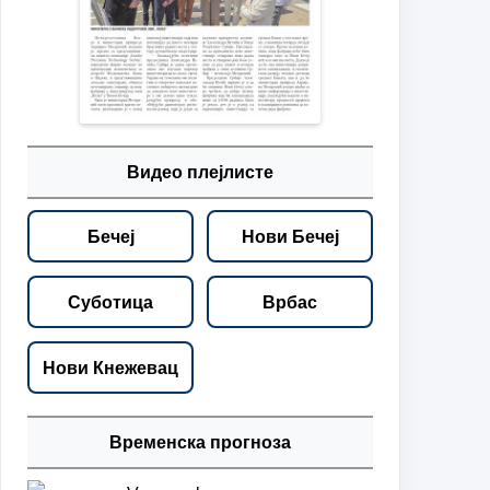
Видео плејлисте
Бечеј
Нови Бечеј
Суботица
Врбас
Нови Кнежевац
Временска прогноза