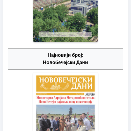
Најновији број:
Новобечејски Дани