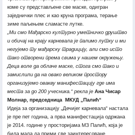
коме су представљене све маске, одигран
заједнички плес и као круна програма, терање
зиме паљењем сламасте лутке.
„Ми смо Мађарско културно уметничко друштво
и обичај на крају карневала је палимо лутку и ми
негујемо ту мађарску традицију, али смо исто
тако отворени према свима у нашем окружењу.
Деца воле да облаче маске, стога смо тако и
замислили да на овако великом простору
организујемо овакву манифестацију где има
места за до 200 учесника.“ рекла је
Ана Чисар
Молнар, председница МКУД „Палић“
Идеја за организацију „Дечијег карневала“ настала
је пре пет година, а прва манифестација одржана
је 2014. године у просторијама МЗ Палић, која је
била мала да прими све заинтересоване