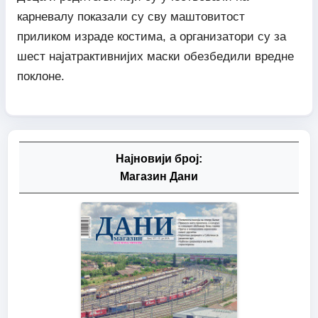
карневалу показали су сву маштовитост
приликом израде костима, а организатори су за
шест најатрактивнијих маски обезбедили вредне
поклоне.
Најновији број:
Магазин Дани