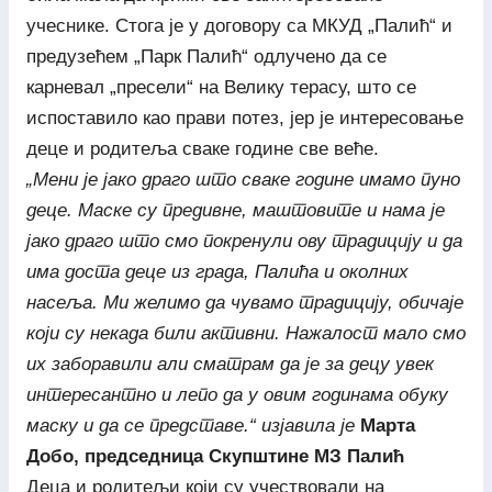
учеснике. Стога је у договору са МКУД „Палић“ и
предузећем „Парк Палић“ одлучено да се
карневал „пресели“ на Велику терасу, што се
испоставило као прави потез, јер је интересовање
деце и родитеља сваке године све веће.
„Мени је јако драго што сваке године имамо пуно
деце. Маске су предивне, маштовите и нама је
јако драго што смо покренули ову традицију и да
има доста деце из града, Палића и околних
насеља. Ми желимо да чувамо традицију, обичаје
који су некада били активни. Нажалост мало смо
их заборавили али сматрам да је за децу увек
интересантно и лепо да у овим годинама обуку
маску и да се представе.“ изјавила је
Марта
Добо, председница Скупштине МЗ Палић
Деца и родитељи који су учествовали на