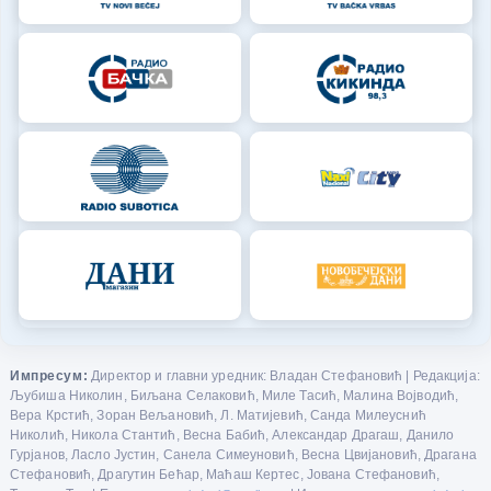
Импресум:
Директор и главни уредник: Владан Стефановић | Редакција:
Љубиша Николин, Биљана Селаковић, Миле Тасић, Малина Војводић,
Вера Крстић, Зоран Вељановић, Л. Матијевић, Санда Милеуснић
Николић, Никола Стантић, Весна Бабић, Александар Драгаш, Данило
Гурјанов, Ласло Јустин, Санела Симеуновић, Весна Цвијановић, Драгана
Стефановић, Драгутин Бећар, Маћаш Кертес, Јована Стефановић,