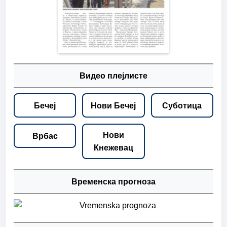
Видео плејлисте
Бечеј
Нови Бечеј
Суботица
Нови
Врбас
Кнежевац
Временска прогноза