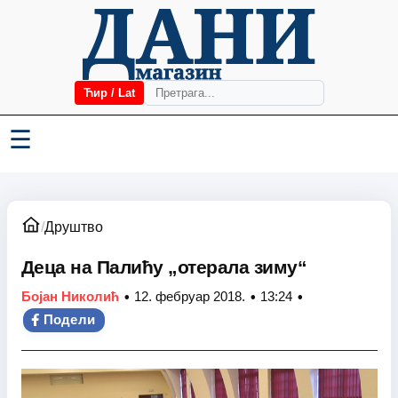
Ћир / Lat
☰
/
Друштво
Деца на Палићу „отерала зиму“
•
•
•
Бојан Николић
12. фебруар 2018.
13:24
Подели