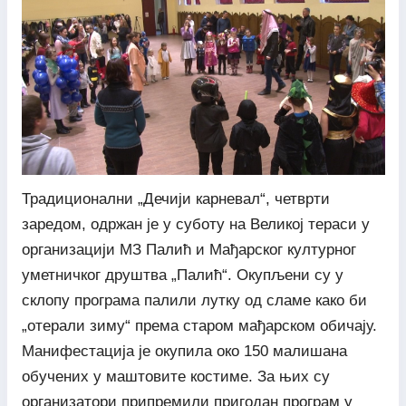
Традиционални „Дечији карневал“, четврти
заредом, одржан је у суботу на Великој тераси у
организацији МЗ Палић и Мађарског културног
уметничког друштва „Палић“. Окупљени су у
склопу програма палили лутку од сламе како би
„отерали зиму“ према старом мађарском обичају.
Манифестација је окупила око 150 малишана
обучених у маштовите костиме. За њих су
организатори припремили пригодан програм у