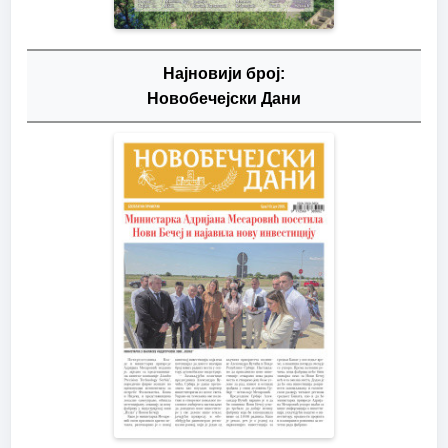
Најновији број:
Новобечејски Дани