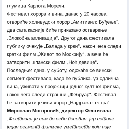
глумица Карлота Морели.
Фестивал хорора и вина, данас у 20 часова,
отвориће холивудски хорор „Амитивил: Буђење“,
два сата касније биће приказано остварење
„Злокобна апликација“. Другог дана фестивала
публику очекује „Балада у крви“, након чега следи
кратки филм „Живот по Москрију“, а вече ће
затворити шпански филм „Ноћ девице“.
Последњег дана, у суботу, одржаће се вински
сегмент фестивала, када ће публика, уз одлична
вина, уживати у пројекцији једног култног филма,
након чега следи страшни „Фебруар“. Фестивал
ће затворити језиви хорор „Најдража сестра“.
Мирослав Могоровић, директор Фестивала:
„Фестивал је сам по себи посебан, јер истиче
један сегмент филмске уметности који није