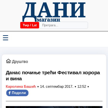
Ћир / Lat
☰
/
Друштво
Данас почиње трећи Фестивал хорора
и вина
•
•
•
Каролина Башић
14. септембар 2017.
12:52
Подели