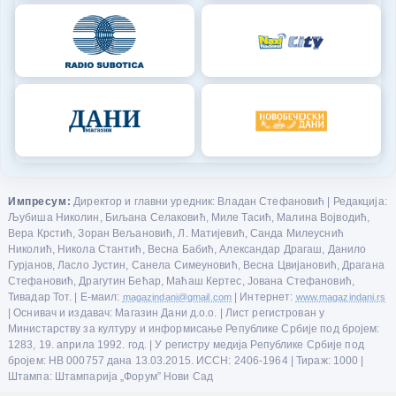
Импресум:
Директор и главни уредник: Владан Стефановић | Редакција:
Љубиша Николин, Биљана Селаковић, Миле Тасић, Малина Војводић,
Вера Крстић, Зоран Вељановић, Л. Матијевић, Санда Милеуснић
Николић, Никола Стантић, Весна Бабић, Александар Драгаш, Данило
Гурјанов, Ласло Јустин, Санела Симеуновић, Весна Цвијановић, Драгана
Стефановић, Драгутин Бећар, Маћаш Кертес, Јована Стефановић,
Тивадар Тот. | Е-маил:
magazindani@gmail.com
| Интернет:
www.magazindani.rs
| Оснивач и издавач: Магазин Дани д.о.о. | Лист регистрован у
Министарству за културу и информисање Републике Србије под бројем:
1283, 19. априла 1992. год. | У регистру медија Републике Србије под
бројем: НВ 000757 дана 13.03.2015. ИССН: 2406-1964 | Тираж: 1000 |
Штампа: Штампарија „Форум” Нови Сад