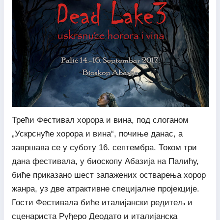
Трећи Фестивал хорора и вина, под слоганом
„Ускрснуће хорора и вина“, почиње данас, а
завршава се у суботу 16. септембра. Током три
дана фестивала, у биоскопу Абазија на Палићу,
биће приказано шест запажених остварења хорор
жанра, уз две атрактивне специјалне пројекције.
Гости Фестивала биће италијански редитељ и
сценариста Руђеро Деодато и италијанска