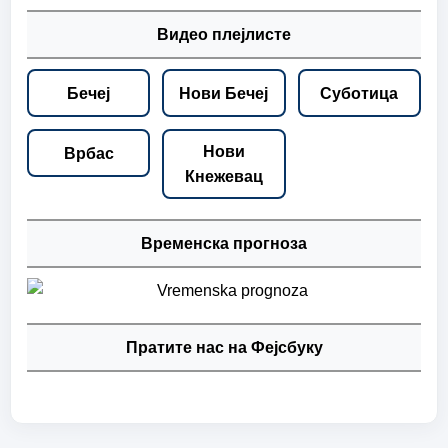
Видео плејлисте
Бечеј
Нови Бечеј
Суботица
Нови
Врбас
Кнежевац
Временска прогноза
Пратите нас на Фејсбуку