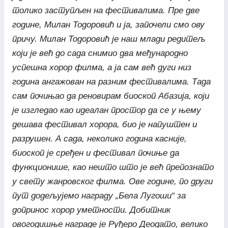
толико заступљен на фестивалима. Пре две
године, Милан Тодоровић и ја, започели смо ову
причу. Милан Тодоровић је наш млади редитељ
који је већ до сада снимио два међународно
успешна хорор филма, а ја сам већ дуги низ
година ангажован на разним фестивалима. Тада
сам почињао да реновирам биоскоп Абазија, који
је изгледао као идеалан простор да се у њему
дешава фестивал хорора, био је напуштен и
разрушен. А сада, неколико година касније,
биоскоп је сређен и фестивал почиње да
функционише, као нешто што је већ препознато
у свету жанровског филма. Ове године, по други
пут додељујемо награду „Бела Лугоши“ за
допринос хорор уметности. Добитник
овогодишње награде је Руђеро Деодато, велико