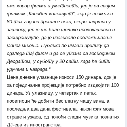
име хорор филма и уметности, јер је са својим
филмом „Канибал холокауст“, који је снимљен
80-тих година прошлог века, скоро завршио у
затвору, јер је то било толико провокативно и
застрашујуће, да је изазивало саблажњивање
јавног мњења. Публика ће имати прилику да
одгледа тај филм и да се упозна са господином
Деодатом, у суботу у 20 сати, када ће бити
уручена и награда.“
Цена дневне улазнице износи 150 динара, док је
за појединачне пројекције потребно издвојити 100
динара. Уз улазницу, у четвртак и петак,
посетиоци ће добити бесплатну чашу вина, а
последња два дана фестивала, након филмова
страве и ужаса, од поноћи следи музика познатих
ДЈ-ева из иностранства.