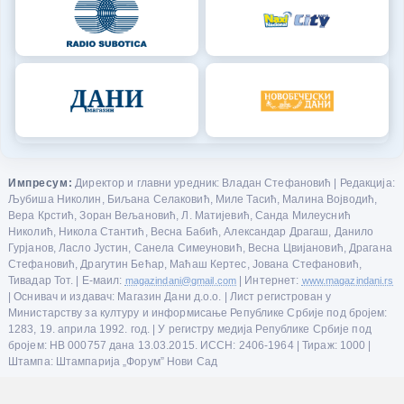
Импресум:
Директор и главни уредник: Владан Стефановић | Редакција:
Љубиша Николин, Биљана Селаковић, Миле Тасић, Малина Војводић,
Вера Крстић, Зоран Вељановић, Л. Матијевић, Санда Милеуснић
Николић, Никола Стантић, Весна Бабић, Александар Драгаш, Данило
Гурјанов, Ласло Јустин, Санела Симеуновић, Весна Цвијановић, Драгана
Стефановић, Драгутин Бећар, Маћаш Кертес, Јована Стефановић,
Тивадар Тот. | Е-маил:
magazindani@gmail.com
| Интернет:
www.magazindani.rs
| Оснивач и издавач: Магазин Дани д.о.о. | Лист регистрован у
Министарству за културу и информисање Републике Србије под бројем:
1283, 19. априла 1992. год. | У регистру медија Републике Србије под
бројем: НВ 000757 дана 13.03.2015. ИССН: 2406-1964 | Тираж: 1000 |
Штампа: Штампарија „Форум” Нови Сад