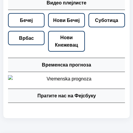
Видео плејлисте
Бечеј
Нови Бечеј
Суботица
Нови
Врбас
Кнежевац
Временска прогноза
Пратите нас на Фејсбуку