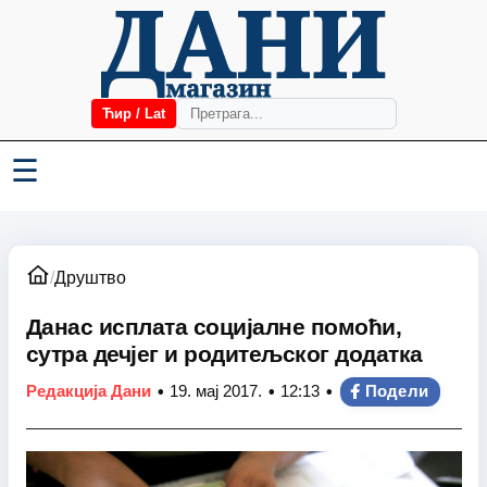
Ћир / Lat
☰
/
Друштво
Данас исплата социјалне помоћи,
сутра дечјег и родитељског додатка
•
•
•
Редакција Дани
19. мај 2017.
12:13
Подели