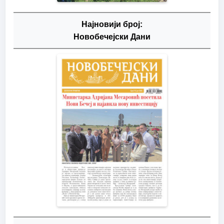
Најновији број:
Новобечејски Дани