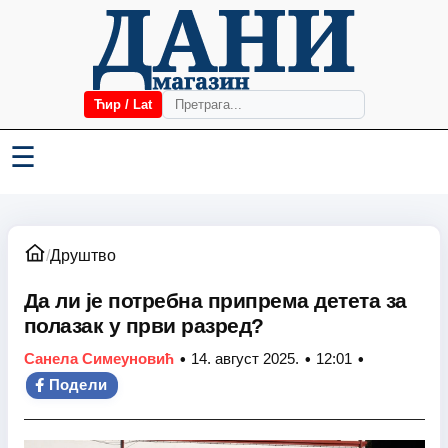
Ћир / Lat
☰
/
Друштво
Да ли је потребна припрема детета за
полазак у први разред?
•
•
•
Санела Симеуновић
14. август 2025.
12:01
Подели