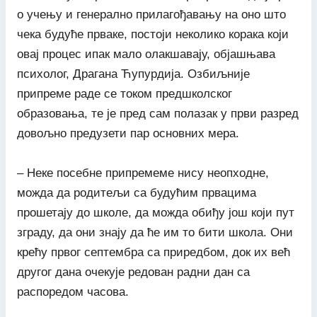
о учењу и генерално прилагођавању на оно што
чека будуће прваке, постоји неколико корака који
овај процес ипак мало олакшавају, објашњава
психолог, Драгана Ћупурдија. Озбиљније
припреме раде се током предшколског
образовања, те је пред сам полазак у први разред
довољно предузети пар основних мера.
– Неке посебне припремеме нису неопходне,
можда да родитељи са будућим првацима
прошетају до школе, да можда обиђу још који пут
зграду, да они знају да ће им то бити школа. Они
крећу првог септембра са приредбом, док их већ
другог дана очекује редован радни дан са
распоредом часова.