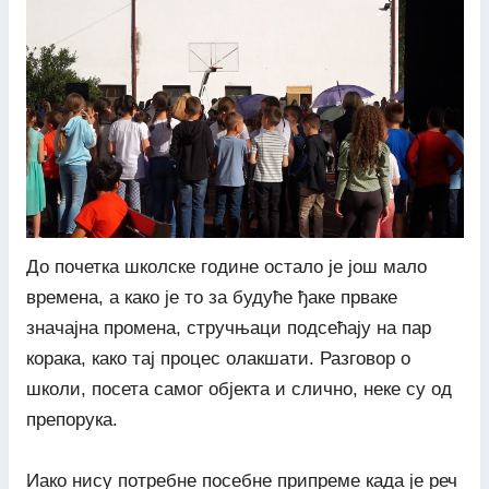
До почетка школске године остало је још мало
времена, а како је то за будуће ђаке прваке
значајна промена, стручњаци подсећају на пар
корака, како тај процес олакшати. Разговор о
школи, посета самог објекта и слично, неке су од
препорука.
Иако нису потребне посебне припреме када је реч