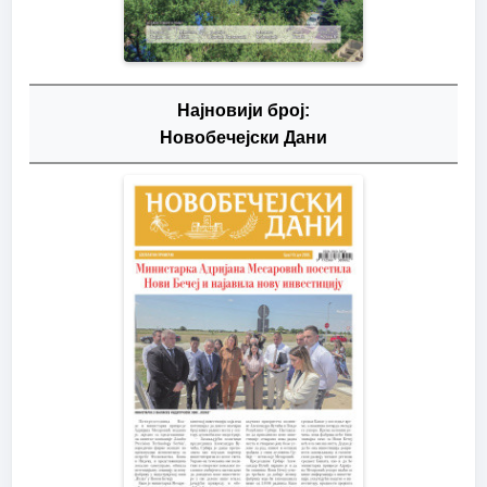
Најновији број:
Новобечејски Дани