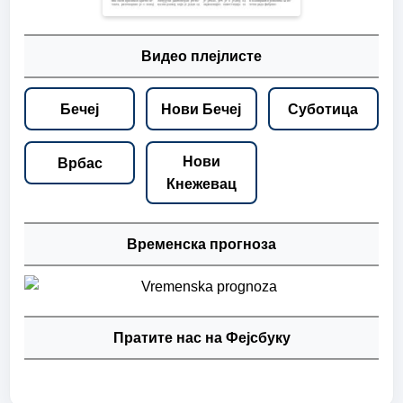
Видео плејлисте
Бечеј
Нови Бечеј
Суботица
Нови
Врбас
Кнежевац
Временска прогноза
Пратите нас на Фејсбуку