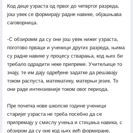
Код деце узраста од првог до четвртог разреда,
још увек се формирају радне навике, објашњава
саговорница.
-С обзиромм да су они још увек нижег узраста,
поготово прваци и ученици других разреда, њима
су радне навике у процесу стварања, код њих би
требало одрадити неке припреме. Учитељице то
знају, те им дају одређене задатке да решавају
током распуста, математику, матерњи језик. То
они раде интензивније током овог периода.
Пре почетка нове школске године ученици
старијег узраста не треба посебно да се
припремају у смислу учења и стицања навика, с
обзиром да су оне код њих већ формиране,