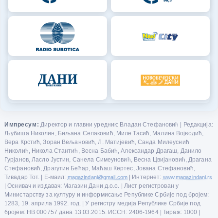
Импресум:
Директор и главни уредник: Владан Стефановић | Редакција:
Љубиша Николин, Биљана Селаковић, Миле Тасић, Малина Војводић,
Вера Крстић, Зоран Вељановић, Л. Матијевић, Санда Милеуснић
Николић, Никола Стантић, Весна Бабић, Александар Драгаш, Данило
Гурјанов, Ласло Јустин, Санела Симеуновић, Весна Цвијановић, Драгана
Стефановић, Драгутин Бећар, Маћаш Кертес, Јована Стефановић,
Тивадар Тот. | Е-маил:
magazindani@gmail.com
| Интернет:
www.magazindani.rs
| Оснивач и издавач: Магазин Дани д.о.о. | Лист регистрован у
Министарству за културу и информисање Републике Србије под бројем:
1283, 19. априла 1992. год. | У регистру медија Републике Србије под
бројем: НВ 000757 дана 13.03.2015. ИССН: 2406-1964 | Тираж: 1000 |