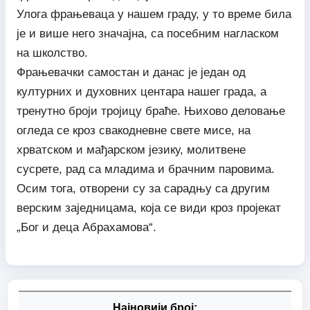
Улога фрањеваца у нашем граду, у то време била
је и више него значајна, са посебним нагласком
на школство.
Фрањевачки самостан и данас је један од
културних и духовних центара нашег града, а
тренутно броји тројицу браће. Њихово деловање
огледа се кроз свакодневне свете мисе, на
хрватском и мађарском језику, молитвене
сусрете, рад са младима и брачним паровима.
Осим тога, отворени су за сарадњу са другим
верским заједницама, која се види кроз пројекат
„Бог и деца Абрахамова“.
Најновији број: