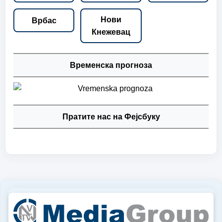
Нови
Врбас
Кнежевац
Временска прогноза
Пратите нас на Фејсбуку