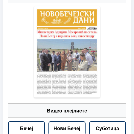
Видео плејлисте
Бечеј
Нови Бечеј
Суботица