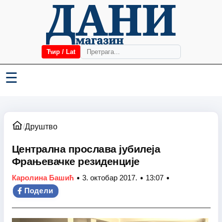
Ћир / Lat
☰
/
Друштво
Централна прослава јубилеја
Фрањевачке резиденције
•
•
•
Каролина Башић
3. октобар 2017.
13:07
Подели