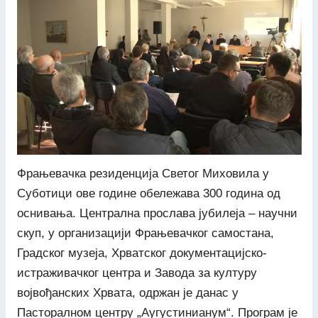
Фрањевачка резиденција Светог Миховила у
Суботици ове године обележава 300 година од
оснивања. Централна прослава јубилеја – научни
скуп, у организацији Фрањевачког самостана,
Градског музеја, Хрватског документацијско-
истраживачког центра и Завода за културу
војвођанских Хрвата, одржан је данас у
Пасторалном центру „Аугустинианум“. Програм је