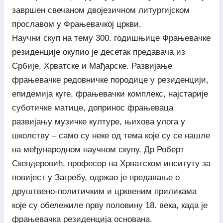
завршен свечаном двојезичном литургијском
прославом у Фрањевачкој цркви.
Научни скуп на тему 300. годишњице Фрањевачке
резиденције окупио је десетак предавача из
Србије, Хрватске и Мађарске. Развијање
фрањевачке редовничке породице у резиденцији,
епидемија куге, фрањевачки комплекс, најстарије
суботичке матице, допринос фрањеваца
развијању музичке културе, њихова улога у
школству – само су неке од тема које су се нашле
на међународном научном скупу. Др Роберт
Скендеровић, професор на Хрватском инситуту за
повијест у Загребу, одржао је предавање о
друштвено-политичким и црквеним приликама
које су обележиле прву половину 18. века, када је
фрањевачка резиденција основана.