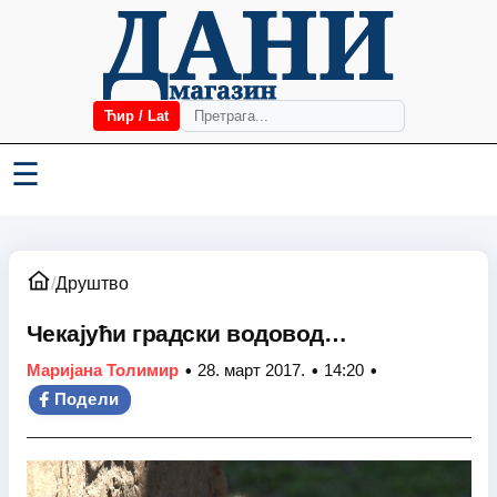
Ћир / Lat
☰
/
Друштво
Чекајући градски водовод…
•
•
•
Маријана Толимир
28. март 2017.
14:20
Подели