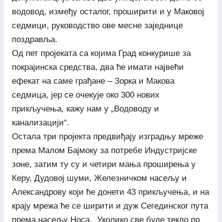
водовод, између осталог, проширити и у Маковој
седмици, руководство ове месне заједнице
поздравља.
Од пет пројеката са којима Град конкурише за
покрајинска средства, два ће имати највећи
ефекат на саме грађане – Зорка и Макова
седмица, јер се очекује око 300 нових
прикључења, кажу нам у „Водоводу и
канализацији“.
Остала три пројекта предвиђају изградњу мреже
према Малом Бајмоку за потребе Индустријске
зоне, затим ту су и четири мања проширења у
Керу, Дудовој шуми, Железничком насељу и
Александрову који ће донети 43 прикључења, и на
крају мрежа ће се ширити и дуж Сегединског пута
према насељу Носа. Уколико све буде текло по