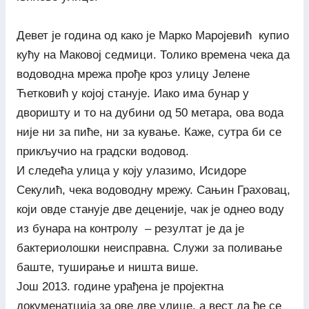
Девет је година од како је Марко Маројевић купио
кућу на Маковој седмици. Толико времена чека да
водоводна мрежа прође кроз улицу Јелене
Ћетковић у којој станује. Иако има бунар у
дворишту и то на дубини од 50 метара, ова вода
није ни за пиће, ни за кување. Каже, сутра би се
прикључио на градски водовод.
И следећа улица у коју улазимо, Исидоре
Секулић, чека водоводну мрежу. Сањин Граховац,
који овде станује две деценије, чак је однео воду
из бунара на контролу – резултат је да је
бактериолошки неисправна. Служи за поливање
баште, туширање и ништа више.
Још 2013. године урађена је пројектна
докуменатција за ове две улице, а вест да ће се