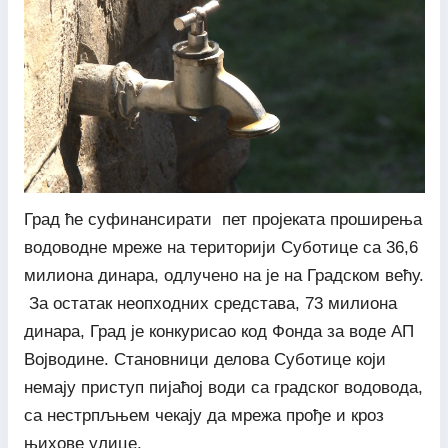
Град ће суфинансирати пет пројеката проширења
водоводне мреже на територији Суботице са 36,6
милиона динара, одлучено на је на Градском већу.
За остатак неопходних средстава, 73 милиона
динара, Град је конкурисао код Фонда за воде АП
Војводине. Становници делова Суботице који
немају приступ пијаћој води са градског водовода,
са нестрпљњем чекају да мрежа прође и кроз
њихове улице.