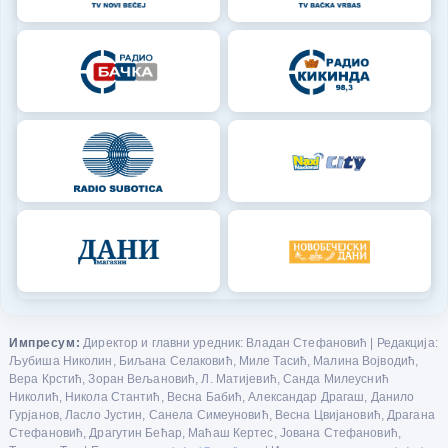
Импресум:
Директор и главни уредник: Владан Стефановић | Редакција:
Љубиша Николин, Биљана Селаковић, Миле Тасић, Малина Војводић,
Вера Крстић, Зоран Вељановић, Л. Матијевић, Санда Милеуснић
Николић, Никола Стантић, Весна Бабић, Александар Драгаш, Данило
Гурјанов, Ласло Јустин, Санела Симеуновић, Весна Цвијановић, Драгана
Стефановић, Драгутин Бећар, Маћаш Кертес, Јована Стефановић,