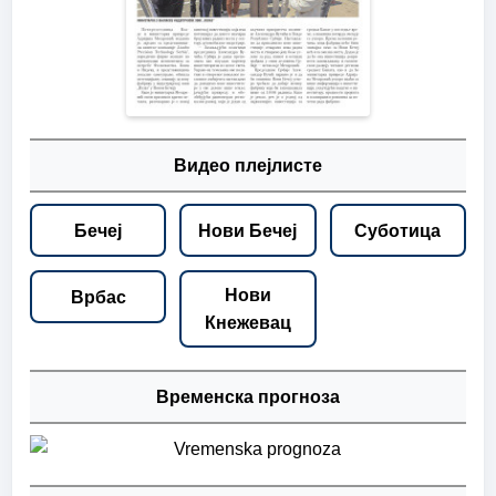
Видео плејлисте
Бечеј
Нови Бечеј
Суботица
Нови
Врбас
Кнежевац
Временска прогноза