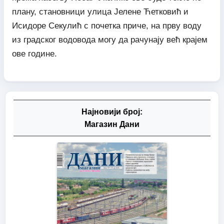
плану, становници улица Јелене Ћетковић и
Исидоре Секулић с почетка приче, на прву воду
из градског водовода могу да рачунају већ крајем
ове године.
Најновији број:
Магазин Дани