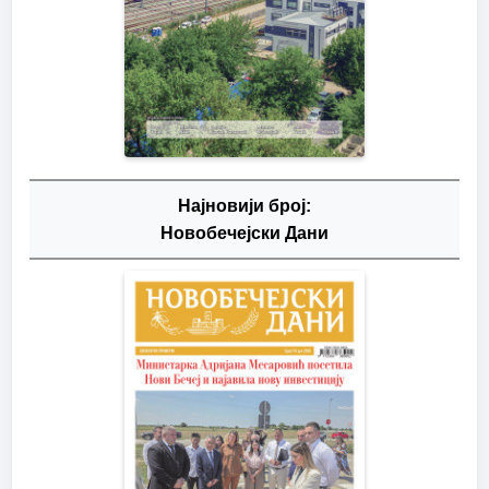
Најновији број:
Новобечејски Дани