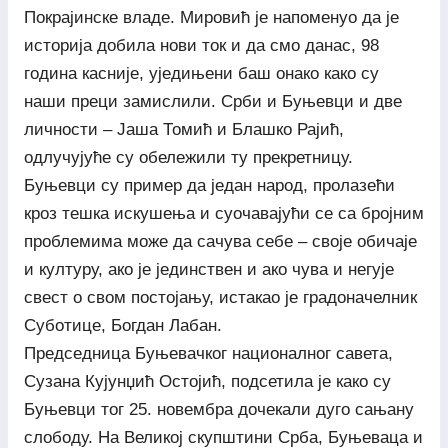
Покрајинске владе. Мировић је напоменуо да је
историја добила нови ток и да смо данас, 98
година касније, уједињени баш онако како су
наши преци замислили. Срби и Буњевци и две
личности – Јаша Томић и Блашко Рајић,
одлучујуће су обележили ту прекретницу.
Буњевци су пример да један народ, пролазећи
кроз тешка искушења и суочавајући се са бројним
проблемима може да сачува себе – своје обичаје
и културу, ако је јединствен и ако чува и негује
свест о свом постојању, истакао је градоначелник
Суботице, Богдан Лабан.
Председница Буњевачког националног савета,
Сузана Кујунџић Остојић, подсетила је како су
Буњевци тог 25. новембра дочекали дуго сањану
слободу. На Великој скупштини Срба, Буњеваца и