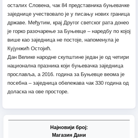
осталих Словена, чак 84 представника буњевачке
заједнице учествовало је у писању нових граница
државе. Међутим, крај Другог светског рата донео
је горко разочарење за Буњевце – наредбу по којој
више као заједница не постоје, напоменула је
Кујунжић Остојић.
Дан Велике народне скупштине један је од четири
национална празника који буњевачка заједница
прославља, а 2016. година за Буњевце веома је
посебна – заједница обележава чак 330 година од
доласка на ове просторе.
Најновији број:
Магазин Дани