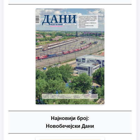
Најновији број:
Новобечејски Дани