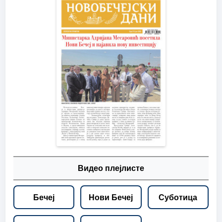
Видео плејлисте
Бечеј
Нови Бечеј
Суботица