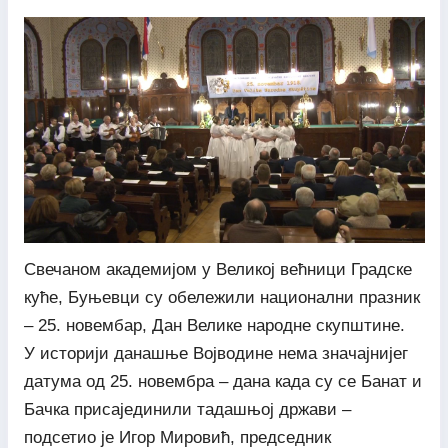
Свечаном академијом у Великој већници Градске
куће, Буњевци су обележили национални празник
– 25. новембар, Дан Велике народне скупштине.
У историји данашње Војводине нема значајнијег
датума од 25. новембра – дана када су се Банат и
Бачка присајединили тадашњој држави –
подсетио је Игор Мировић, председник