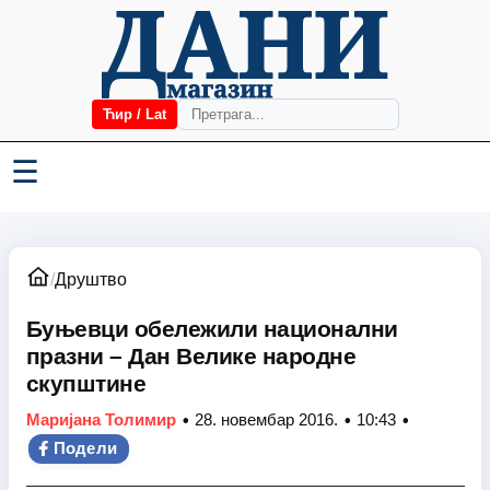
Ћир / Lat
☰
/
Друштво
Буњевци обележили национални
празни – Дан Велике народне
скупштине
•
•
•
Маријана Толимир
28. новембар 2016.
10:43
Подели