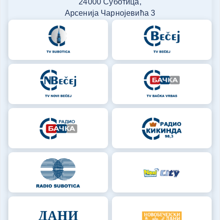
24000 Суботица,
Арсенија Чарнојевића 3