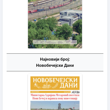
Најновији број:
Новобечејски Дани