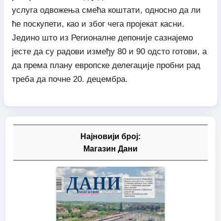
услуга одвожења смећа коштати, односно да ли
ће поскупети, као и због чега пројекат касни.
Једино што из Регионалне депоније сазнајемо
јесте да су радови између 80 и 90 одсто готови, а
да према плану европске делегације пробни рад
треба да почне 20. децембра.
Најновији број:
Магазин Дани