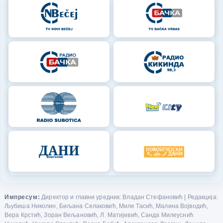
Импресум:
Директор и главни уредник: Владан Стефановић | Редакција:
Љубиша Николин, Биљана Селаковић, Миле Тасић, Малина Војводић,
Вера Крстић, Зоран Вељановић, Л. Матијевић, Санда Милеуснић