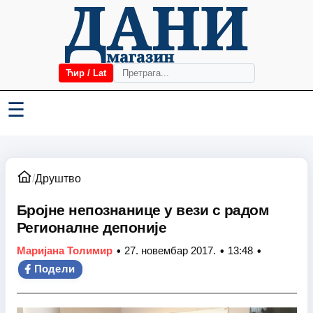
Ћир / Lat
☰
/
Друштво
Бројне непознанице у вези с радом
Регионалне депоније
•
•
•
Маријана Толимир
27. новембар 2017.
13:48
Подели