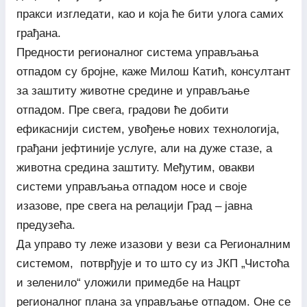
пракси изгледати, као и која ће бити улога самих
грађана.
Предности регионалног система управљања
отпадом су бројне, каже Милош Катић, консултант
за заштиту животне средине и управљање
отпадом. Пре свега, градови ће добити
ефикаснији систем, увођење нових технологија,
грађани јефтиније услуге, али на дуже стазе, а
животна средина заштиту. Међутим, овакви
системи управљања отпадом носе и своје
изазове, пре свега на релацији Град – јавна
предузећа.
Да управо ту леже изазови у вези са Регионалним
системом, потврђује и то што су из ЈКП „Чистоћа
и зеленило“ уложили примедбе на Нацрт
регионалног плана за управљање отпадом. Оне се