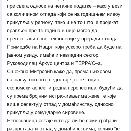
пре свега односе на нетачне податке – како у вези
са количином отпада који се на годишњем нивоу
прикупља у региону, тако и на то што је пројекат
прављен пре 15 година и није могао да
претпостави нове технологије у преради отпада.
Примедбе на Нацрт, који ускоро треба да буде на
јавном увиду, имаће и невладин сектор.
Руководилац Архус центра и ТЕРРА’С–а,
Сњежана Митровић каже да, према њиховом
сазнању, оно што недостаје јесте социо –
економски аспект и родна перспектива, будући да
су према бројним истраживањима жене те које
више селектују отпад у домаћинству, односно
прикупљају секундарне сировине.
Непознаница остаје и то да ли ће сами грађани
разврставати отпад у домаћинствима, колико ће