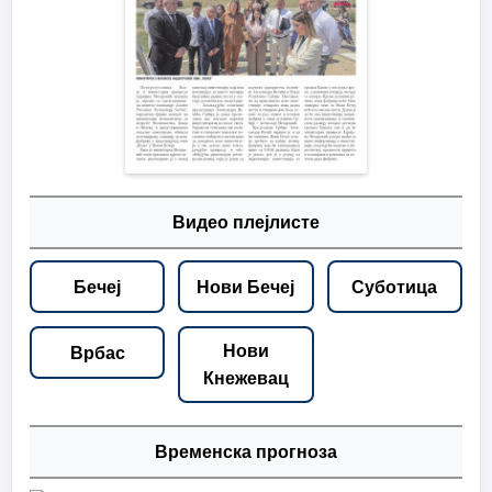
Видео плејлисте
Бечеј
Нови Бечеј
Суботица
Нови
Врбас
Кнежевац
Временска прогноза