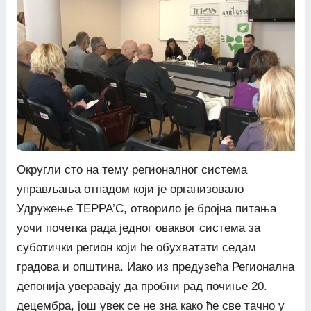
Округли сто на тему регионалног система
управљања отпадом који је организовало
Удружење ТЕРРА’С, отворило је бројна питања
уочи почетка рада једног оваквог система за
суботички регион који ће обухватати седам
градова и општина. Иако из предузећа Регионална
депонија уверавају да пробни рад почиње 20.
децембра, још увек се не зна како ће све тачно у