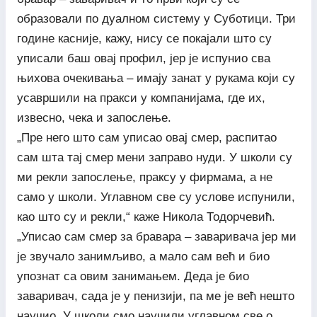
образовали по дуалном систему у Суботици. Три
године касније, кажу, нису се покајали што су
уписали баш овај профил, јер је испунио сва
њихова очекивања – имају занат у рукама који су
усавршили на пракси у компанијама, где их,
извесно, чека и запослење.
„Пре него што сам уписао овај смер, распитао
сам шта тај смер мени заправо нуди. У школи су
ми рекли запослење, праксу у фирмама, а не
само у школи. Углавном све су услове испунили,
као што су и рекли,“ каже Никола Тодорчевић.
„Уписао сам смер за бравара – заваривача јер ми
је звучало занимљиво, а мало сам већ и био
упознат са овим занимањем. Деда је био
заваривач, сада је у пенизији, па ме је већ нешто
научио. У школи смо научили углавном све о