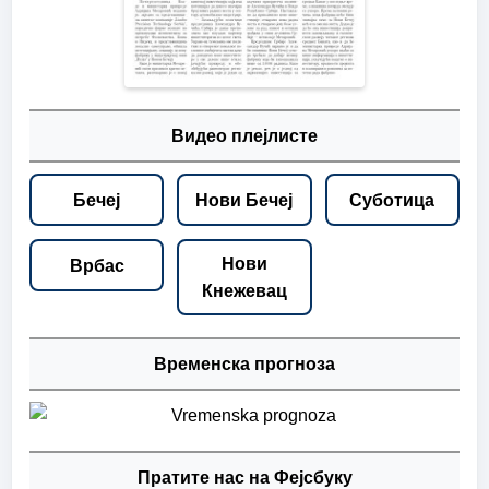
Видео плејлисте
Бечеј
Нови Бечеј
Суботица
Нови
Врбас
Кнежевац
Временска прогноза
Пратите нас на Фејсбуку