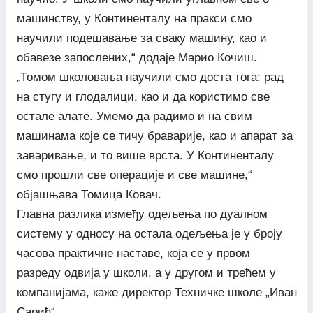
машинству, у Континенталу на пракси смо
научили подешавање за сваку машину, као и
обавезе запослених,“ додаје Марио Кочиш.
„Томом школовања научили смо доста тога: рад
на стугу и глодалици, као и да користимо све
остале алате. Умемо да радимо и на свим
машинама које се тичу браварије, као и апарат за
заваривање, и то више врста. У Континенталу
смо прошли све операције и све машине,“
објашњава Томица Ковач.
Главна разлика између одељења по дуалном
систему у односу на остала одељења је у броју
часова практичне наставе, која се у првом
разреду одвија у школи, а у другом и трећем у
компанијама, каже директор Техничке школе „Иван
Сарић“.