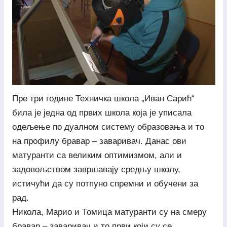
Пре три године Техничка школа „Иван Сарић“
била је једна од првих школа која је уписала
одељење по дуалном систему образовања и то
на профилу бравар – заваривач. Данас ови
матуранти са великим оптимизмом, али и
задовољством завршавају средњу школу,
истичући да су потпуно спремни и обучени за
рад.
Никола, Марио и Томица матуранти су на смеру
бравар – заваривач и то први који су се