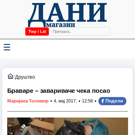
Ћир / Lat
☰
/
Друштво
Браваре – завариваче чека посао
•
•
•
Маријана Толимир
4. мај 2017.
12:58
Подели