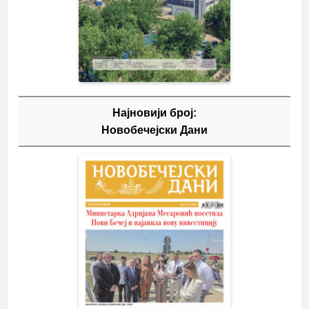
Најновији број:
Новобечејски Дани