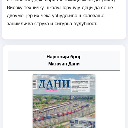
Високу техничку школу.Поручују деци да се не
двоуме, јер их чека узбудљиво школовање,
занимљива струка и сигурна будућност.
Најновији број:
Магазин Дани