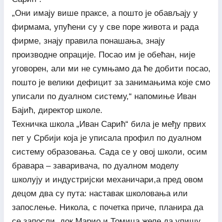
„Они имају више праксе, а пошто је обављају у
фирмама, упућени су у све поре живота и рада
фирме, знају правила понашања, знају
производне опрације. Посао им је обећан, није
уговорен, али ми не сумњамо да ће добити посао,
пошто је велики дефицит за занимањима које смо
уписали по дуалном систему,“ напомиње Иван
Бајић, директор школе.
Техничка школа „Иван Сарић“ била је међу првих
пет у Србији која је уписала профил по дуалном
систему образовања. Сада се у овој школи, осим
бравара – заваривача, по дуалном моделу
школују и индустријски механичари,а пред овом
децом два су пута: наставак школовања или
запослење. Никола, с почетка приче, планира да
се запосли, док Марио и Томица желе да упишу