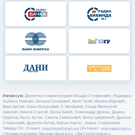
Импресум:
Директор и главни уредник: Владан Стефановић | Редакција:
Љубиша Николин, Биљана Селаковић, Миле Тасић, Малина Војводић,
Вера Крстић, Зоран Вељановић, Л. Матијевић, Санда Милеуснић
Николић, Никола Стантић, Весна Бабић, Александар Драгаш, Данило
Гурјанов, Ласло Јустин, Санела Симеуновић, Весна Цвијановић, Драгана
Стефановић, Драгутин Бећар, Маћаш Кертес, Јована Стефановић,
Тивадар Тот. | Е-маил:
magazindani@gmail.com
| Интернет:
www.magazindani.rs
| Оснивач и издавач: Магазин Дани д.о.о. | Лист регистрован у