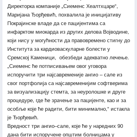
Директорка компаније „Сиеменс Хеалтхцаре“,
Маријана Ђорђевић, похвалила је иницијативу
Покрајинске владе да се пацијентима са
инфарктом миокарда из других делова Војводине,
који нису у могућности да правовремено стигну до
Института за кардиоваскуларне болести у
Сремској Каменици, обезбеди адекватно лечење.
„Сиеменс ће потписивањем овог уговора
испоручити три најсавременије ангио – сале из
свог портфолија са најсавременијим софтверима
за визуализацију стемта, за неуролошке и друге
процедуре, где ће зрачење за пацијенте, као и за
особље које ће радити, бити минимално,“ истакла
је Ђорђевић.
Вредност три ангио–сале, које ће у наредних 90
дана бити испоручене општим болницама у