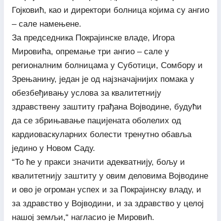
Гојковић, као и директори болница којима су ангио
– сале намењене.
За председника Покрајинске владе, Игора
Мировића, опремање три ангио – сале у
регионалним болницама у Суботици, Сомбору и
Зрењанину, један је од најзначајнијих помака у
обезбеђивању услова за квалитетнију
здравствену заштиту грађана Војводине, будући
да се збрињавање пацијената оболелих од
кардиоваскуларних болести тренутно обавља
једино у Новом Саду.
“То ће у пракси значити адекватнију, бољу и
квалитетнију заштиту у овим деловима Војводине
и ово је огроман успех и за Покрајинску владу, и
за здравство у Војводини, и за здравство у целој
нашој земљи,“ нагласио је Мировић.