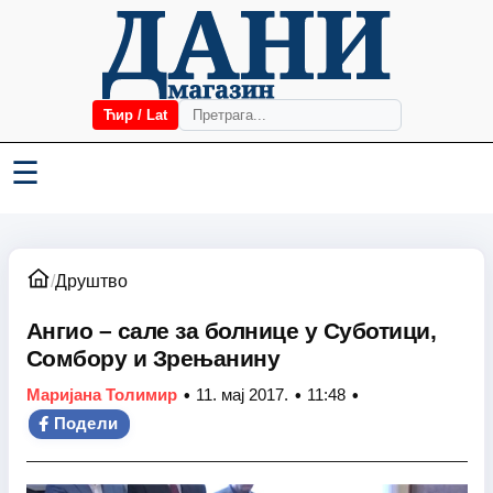
Ћир / Lat
☰
/
Друштво
Ангио – сале за болнице у Суботици,
Сомбору и Зрењанину
•
•
•
Маријана Толимир
11. мај 2017.
11:48
Подели