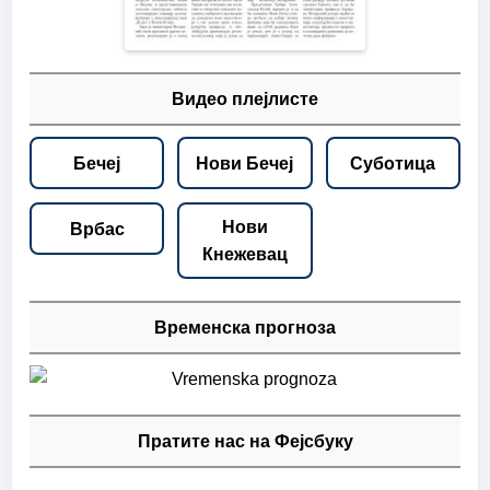
Видео плејлисте
Бечеј
Нови Бечеј
Суботица
Нови
Врбас
Кнежевац
Временска прогноза
Пратите нас на Фејсбуку