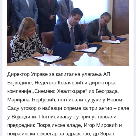
Директор Управе за капитална улагања АП
Војводине, Недељко Ковачевић и директорка
компаније „Сиеменс Хеалтхцаре“ из Београда,
Маријана Ђорђевић, потписали су јуче у Новом
Саду уговор о набавци опреме за три ангио – сале
у Војводини. Потписивању су присуствовали
председник Покрајинске владе, Игор Мировић и
покрајински секретар за здравство, др Зоран