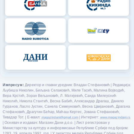
Импресум:
Директор и главни уредник: Владан Стефановић | Редакција:
Љубиша Николин, Биљана Селаковић, Миле Тасић, Малина Војводић,
Вера Крстић, Зоран Вељановић, Л. Матијевић, Санда Милеуснић
Николић, Никола Стантић, Весна Бабић, Александар Драгаш, Данило
Гурјанов, Ласло Јустин, Санела Симеуновић, Весна Цвијановић, Драгана
Стефановић, Драгутин Бећар, Маћаш Кертес, Јована Стефановић,
Тивадар Тот. | Е-маил:
magazindani@gmail.com
| Интернет:
www.magazindani.rs
| Оснивач и издавач: Магазин Дани д.о.о. | Лист регистрован у
Министарству за културу и информисање Републике Србије под бројем:
1283, 19. априла 1992. год. | У регистру медија Републике Србије под