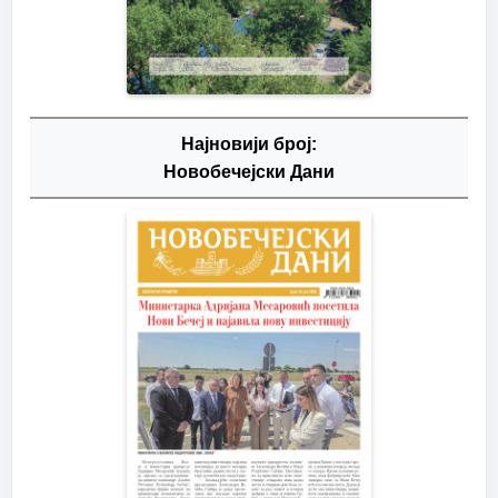
Најновији број:
Новобечејски Дани